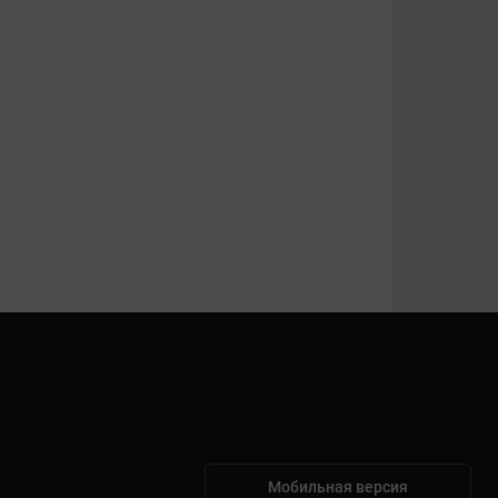
Мобильная версия