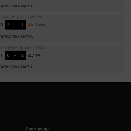
СТАТИСТИКА МАТЧА
Playlist. Urbanistic. 13.03.2023
2
–
1
Apeks
СТАТИСТИКА МАТЧА
emier Division - Europe. 16.10.2021
0
–
2
1w
СТАТИСТИКА МАТЧА
Промокоды