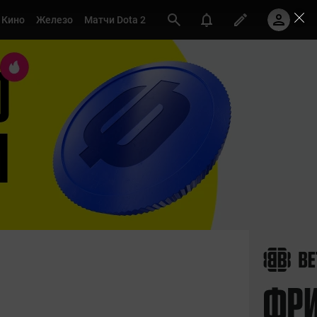
Кино
Железо
Матчи Dota 2