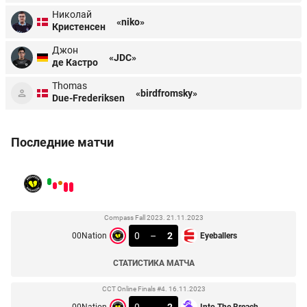
Николай
«niko»
Кристенсен
Джон
«JDC»
де Кастро
Thomas
«birdfromsky»
Due-Frederiksen
Последние матчи
Compass Fall 2023. 21.11.2023
0
–
2
00Nation
Eyeballers
СТАТИСТИКА МАТЧА
CCT Online Finals #4. 16.11.2023
0
–
2
00Nation
Into The Breach