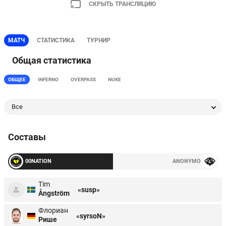
СКРЫТЬ ТРАНСЛЯЦИЮ
МАТЧ
СТАТИСТИКА
ТУРНИР
Общая статистика
ОБЩЕЕ
INFERNO
OVERPASS
NUKE
Все
Составы
00NATION
ANONYMO
Tim
«susp»
Ångström
Флориан
«syrsoN»
Рише