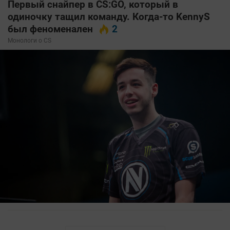
Первый снайпер в CS:GO, который в
одиночку тащил команду. Когда-то KennyS
был феноменален
2
Монологи о CS