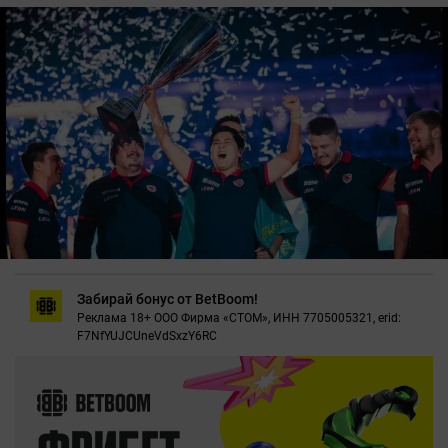
Забирай бонус от BetBoom!
Реклама 18+ ООО Фирма «СТОМ», ИНН 7705005321, erid:
F7NfYUJCUneVdSxzY6RC