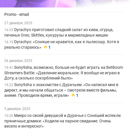
Promo - email
27 декабря, 2025
Dyrachyo приготовил сладкий салат из киви, огурца,
16:35
печенья Oreo, Skittles, кукурузы и мармеладных мишек
Dyrachyo: «Соняше не нравится, как я пылесошу. Хотя я
16:19
реально стараюсь»
1
26 декабря, 2025
Sony9sha, возможно, больше не будет играть на BetBoom
19:41
Streamers Battle: «Давление моральное. Я вообще не играю в
Доту, а сколько оскорблений было»
Sony9sha о знакомстве с Дурачьем: «Он написал мне в
19:22
директ, и мы начали общаться – смотрели вместе фильмы,
аниме. Проводили время, играли»
1
5 декабря, 2025
Миеро со своей девушкой и Дурачье с Соняшей испекли
10:20
пряничные домики: «Ходили на парное свидание. Очень
весело и интересно!»