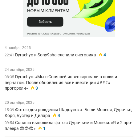
4 ноября, 2025
Dyrachyo и Sony9sha слепили снеговика
4
22:41
24 октября, 2025
Dyrachyo: «Мы с Соняшей инвестировали в ножи и
08:35
перчатки. После обновления все инвестиции #####
прогорели»
3
20 октября, 2025
Фото с дня рождения Шадоукека. Были Монеси, Дурачье,
15:39
Коря, Бустер и Дилара
4
Соняша выложила фото с Дурачьем и Монеси: «Я и 2 про-
09:54
плеера 😎😎😎»
1