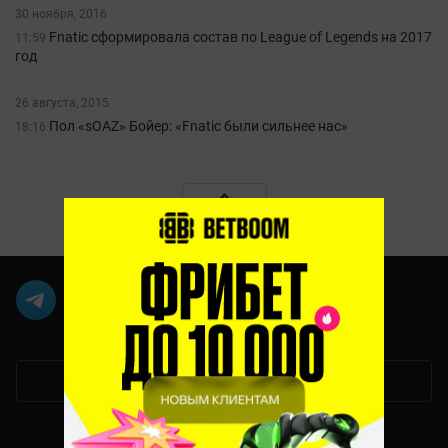
30 ноября, 2016
Fnatic сформировала состав по League of Legends на 2017
11:59
год
26 августа, 2015
Пол «sOAZ» Бойер: «Fnatic были сильнее нас»
18:16
Мобильная версия