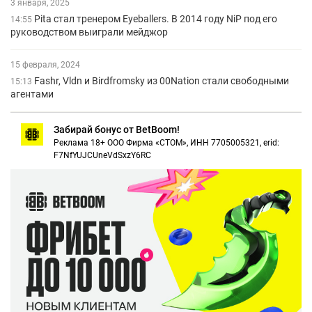
3 января, 2025
Pita стал тренером Eyeballers. В 2014 году NiP под его
14:55
руководством выиграли мейджор
15 февраля, 2024
Fashr, Vldn и Birdfromsky из 00Nation стали свободными
15:13
агентами
Забирай бонус от BetBoom!
Реклама 18+ ООО Фирма «СТОМ», ИНН 7705005321, erid:
F7NfYUJCUneVdSxzY6RC