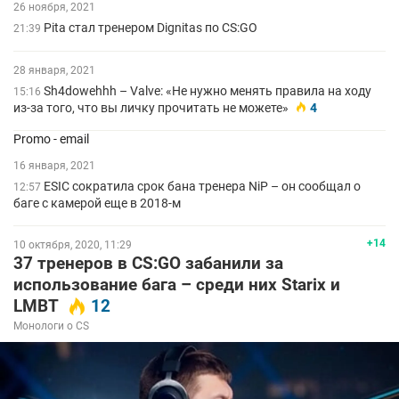
26 ноября, 2021
Pita стал тренером Dignitas по CS:GO
21:39
28 января, 2021
Sh4dowehhh – Valve: «Не нужно менять правила на ходу
15:16
из-за того, что вы личку прочитать не можете»
4
Promo - email
16 января, 2021
ESIC сократила срок бана тренера NiP – он сообщал о
12:57
баге с камерой еще в 2018-м
+14
10 октября, 2020, 11:29
37 тренеров в CS:GO забанили за
использование бага – среди них Starix и
LMBT
12
Монологи о CS