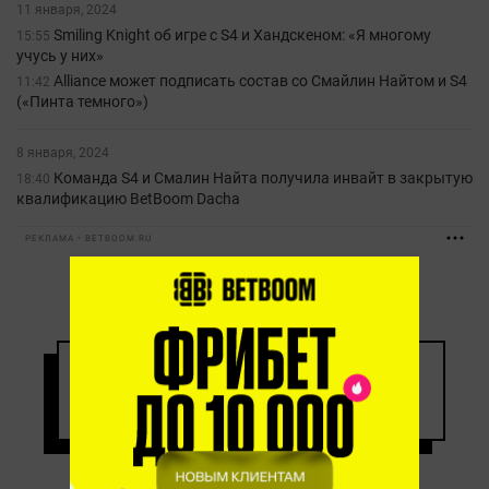
11 января, 2024
Smiling Knight об игре с S4 и Хандскеном: «Я многому
15:55
учусь у них»
Alliance может подписать состав со Смайлин Найтом и S4
11:42
(«Пинта темного»)
8 января, 2024
Команда S4 и Смалин Найта получила инвайт в закрытую
18:40
квалификацию BetBoom Dacha
РЕКЛАМА • BETBOOM.RU