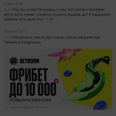
27 мая, 2025
Fng про слова Петушары о том, что Limmp и Handsken
22:45
могут быть геями: «Гачиста слушать решили, да? У Хандскена
ребенок есть, если что»
3
29 марта, 2025
Petushara о геях на про-сцене: «Такое говорили про
16:34
Лиммпа и Хандскена»