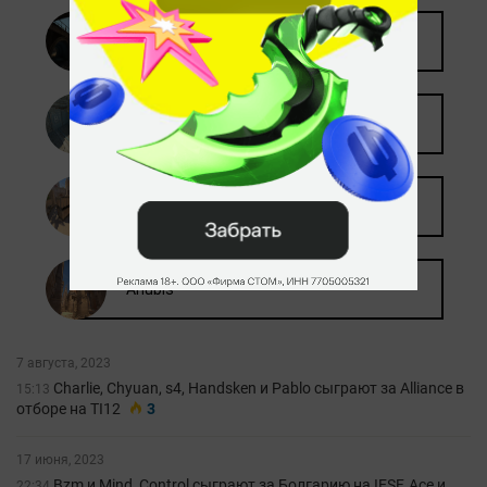
7 августа, 2023
Charlie, Chyuan, s4, Handsken и Pablo сыграют за Alliance в
15:13
отборе на TI12
3
17 июня, 2023
Bzm и Mind_Control сыграют за Болгарию на IESF, Ace и
22:34