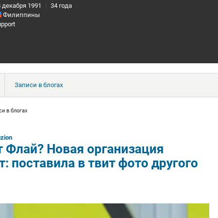
5 декабря 1991
|
34 года
Филиппины
pport
Записи в блогах
си в блогах
uzion
т Флай? Новая организация
т: поставила в твит фото другого