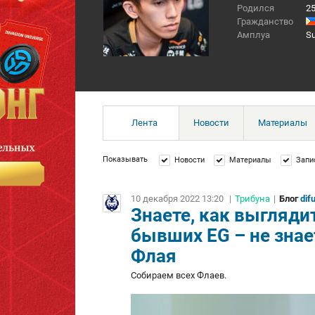
Родился
2
Гражданство
Амплуа
Su
Лента
Новости
Материалы
Показывать
Новости
Материалы
Запи
10 декабря 2022 13:20
|
Трибуна
|
Блог
dif
Знаете, как выгляди
бывших EG – не знае
Флая
Собираем всех Флаев.