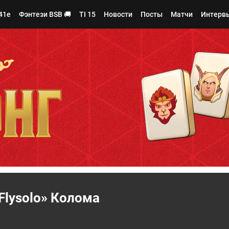
41e
Фэнтези BSB 🚚
TI 15
Новости
Посты
Матчи
Интерв
Flysolo» Колома