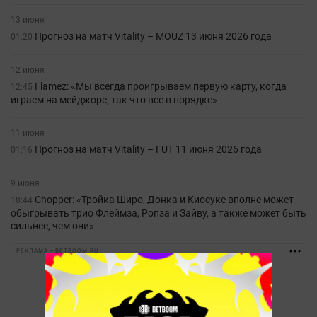
13 июня
Прогноз на матч Vitality – MOUZ 13 июня 2026 года
01:20
12 июня
Flamez: «Мы всегда проигрываем первую карту, когда
12:45
играем на мейджоре, так что все в порядке»
11 июня
Прогноз на матч Vitality – FUT 11 июня 2026 года
01:16
9 июня
Chopper: «Тройка Широ, Донка и Киосуке вполне может
18:44
обыгрывать трио Флеймза, Ропза и Зайву, а также может быть
сильнее, чем они»
РЕКЛАМА • BETBOOM.RU