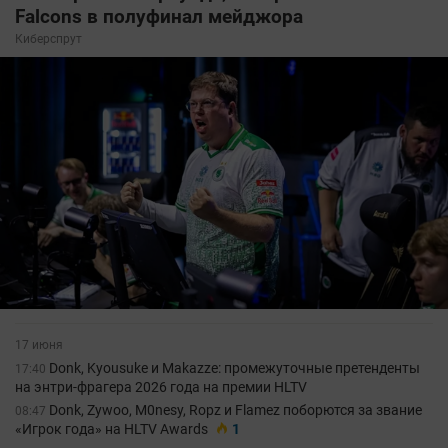
Falcons в полуфинал мейджора
Киберспрут
17 июня
Donk, Kyousuke и Makazze: промежуточные претенденты
17:40
на энтри-фрагера 2026 года на премии HLTV
Donk, Zywoo, M0nesy, Ropz и Flamez поборются за звание
08:47
«Игрок года» на HLTV Awards
1