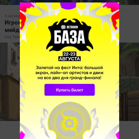
9 октября, 2021, 09:43
Игрок с VAC-баном может поехать на
мейджор по CS. Будет первым!
Ноу Тайм