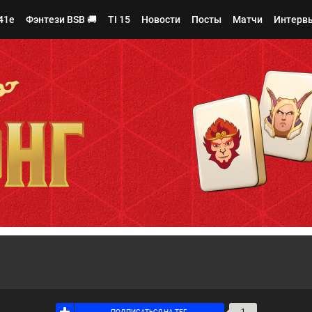
41e
Фэнтези BSB 🚚
TI 15
Новости
Посты
Матчи
Интерв
2
Я ПОДПИСАН НА ТЕГ
1
ПОДПИСАТЬСЯ НА ТЕГ