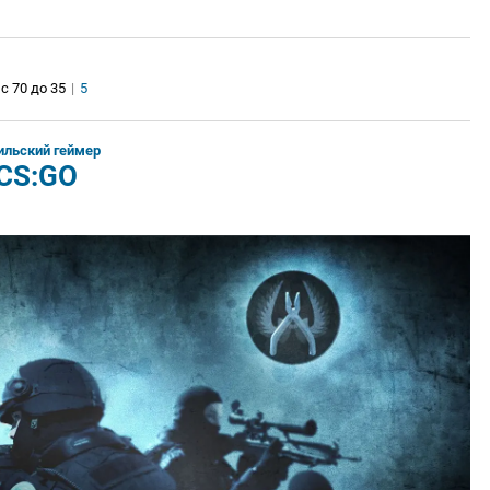
с 70 до 35
|
5
ильский геймер
 CS:GO