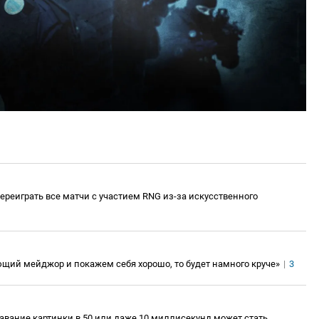
реиграть все матчи с участием RNG из-за искусственного
ющий мейджор и покажем себя хорошо, то будет намного круче»
|
3
ставание картинки в 50 или даже 10 миллисекунд может стать