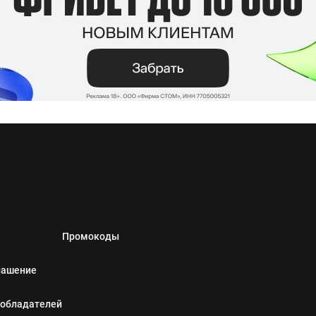
Промокоды
лашение
ообладателей