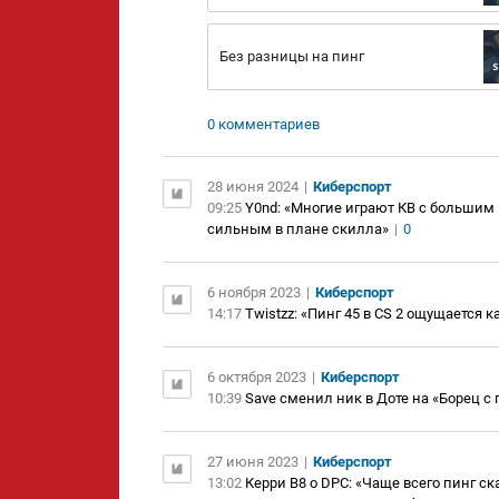
Без разницы на пинг
0 комментариев
28 июня 2024
|
Киберспорт
09:25
Y0nd: «Многие играют КВ с большим
сильным в плане скилла»
|
0
6 ноября 2023
|
Киберспорт
14:17
Twistzz: «Пинг 45 в CS 2 ощущается к
6 октября 2023
|
Киберспорт
10:39
Save сменил ник в Доте на «Борец с 
27 июня 2023
|
Киберспорт
13:02
Керри B8 о DPC: «Чаще всего пинг с