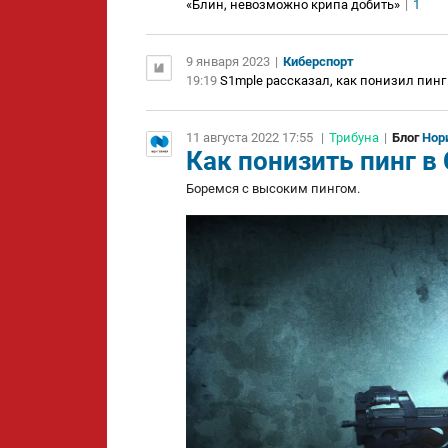
«Блин, невозможно крипа добить»
|
1
9 января 2023
|
Киберспорт
19:19
S1mple рассказал, как понизил пинг 
11 августа 2022 17:55
|
Трибуна
|
Блог
Нор
Как понизить пинг в
Боремся с высоким пингом.