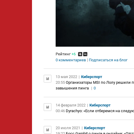
Рейтинг
+6
0 комментариев
Подписаться на блог
13 мая 2022
|
Киберспорт
20:55
Организаторы MSI по Лолу решили пе
завышения пинга
|
0
14 февраля 2022
|
Киберспорт
00:46
Dyrachyo: «Если отберемся на следу
20 июля 2021
|
Киберспорт
19:22
Босс Gambit о пинге в онлайне: «От