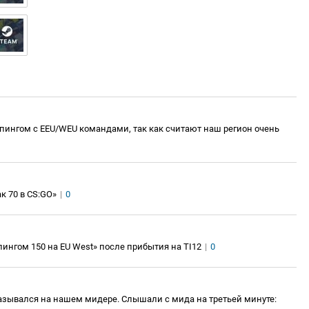
 пингом с EEU/WEU командами, так как считают наш регион очень
ак 70 в CS:GO»
|
0
пингом 150 на EU West» после прибытия на TI12
|
0
казывался на нашем мидере. Слышали с мида на третьей минуте: