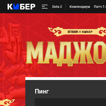
Dota 2
Компендиум
Патч 7.
Пинг