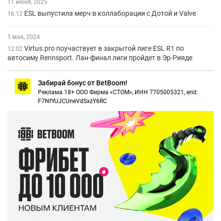
11 июня, 2025
ESL выпустила мерч в коллаборации с Дотой и Valve
16:12
1 мая, 2024
Virtus.pro поучаствует в закрытой лиге ESL R1 по
12:02
автосиму Rennsport. Лан-финал лиги пройдет в Эр-Рияде
Забирай бонус от BetBoom!
Реклама 18+ ООО Фирма «СТОМ», ИНН 7705005321, erid:
F7NfYUJCUneVdSxzY6RC