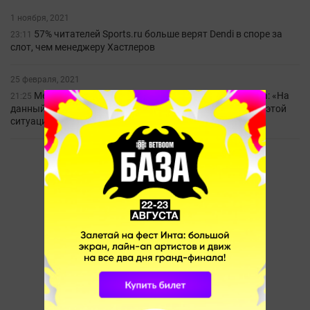
1 ноября, 2021
57% читателей Sports.ru больше верят Dendi в споре за
23:11
слот, чем менеджеру Хастлеров
25 февраля, 2021
Менеджер Хастлеров о 322 со стороны Мэджикала: «На
21:25
данный момент проводится расследование касательно этой
ситуации»
1