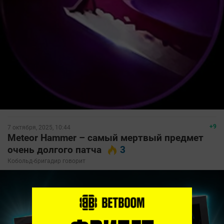
+9
7 октября, 2025, 10:44
Meteor Hammer – самый мертвый предмет
очень долгого патча
3
Кобольд-бригадир говорит