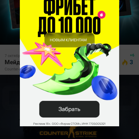
+6
7 октября, 2025, 10:44
Мейджоры по CS:GO в фактах и цифрах
3
Counter-Strike для бедных