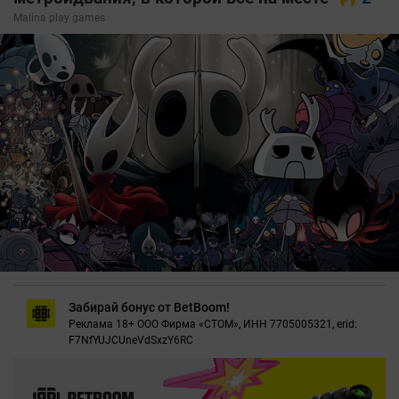
Malina play games
Забирай бонус от BetBoom!
Реклама 18+ ООО Фирма «СТОМ», ИНН 7705005321, erid:
F7NfYUJCUneVdSxzY6RC