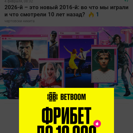
+7
4 февраля, 08:32
2026-й – это новый 2016-й: во что мы играли
и что смотрели 10 лет назад?
1
чертовски никита