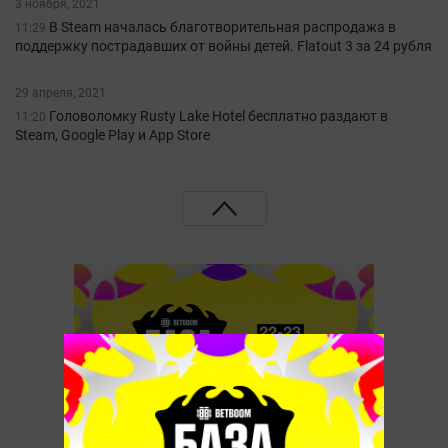
3 ноября, 2021
В Steam началась благотворительная распродажа в
11:29
поддержку пострадавших от войны детей. Flatout 3 за 24 рубля
29 апреля, 2021
Головоломку Rusty Lake Hotel бесплатно раздают в
11:20
Steam, Google Play и App Store