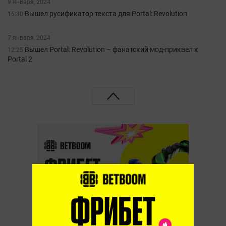
9 января, 2024
Вышел русификатор текста для Portal: Revolution
16:30
7 января, 2024
Вышел Portal: Revolution – фанатский мод-приквел к
12:25
Portal 2