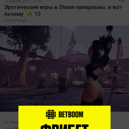
+28
12 апреля, 2021, 17:10
Эротические игры в Steam прекрасны, и вот
почему
10
Games Herald
24 апреля, 2019
Появился тизер симулятора свиданий с аниме-