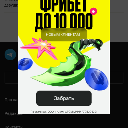
16:56
девушками HuniePop 2
1
Мобильная версия
Про нас
Редакция
Контакты