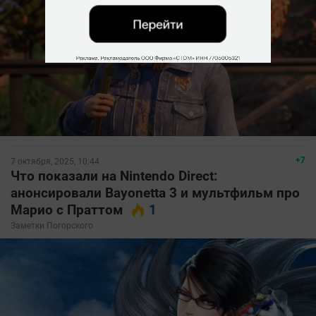
+7
7 октября, 2025, 10:44
Что показали на Nintendo Direct:
анонсировали Bayonetta 3 и мультфильм про
Марио с Праттом
1
Заметки Погорского