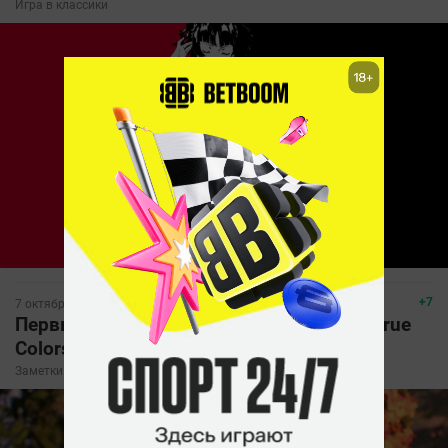
Игра в классики
+7
7 октября, 2025, 10:44
Первые впечатления от Life is Strange: True
Colors. Уютный кринж
1
Заметки Погорского