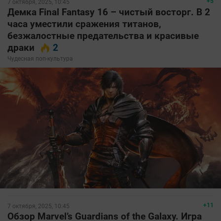
+5
7 октября, 2025, 10:45
Демка Final Fantasy 16 – чистый восторг. В 2
часа уместили сражения титанов,
безжалостные предательства и красивые
драки
2
Чудесная поп-культура
+11
7 октября, 2025, 10:45
Обзор Marvel’s Guardians of the Galaxy. Игра