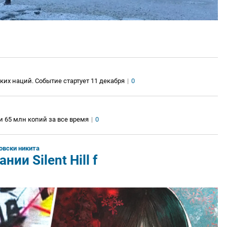
ских наций. Событие стартует 11 декабря
|
0
и 65 млн копий за все время
|
0
овски никита
нии Silent Hill f