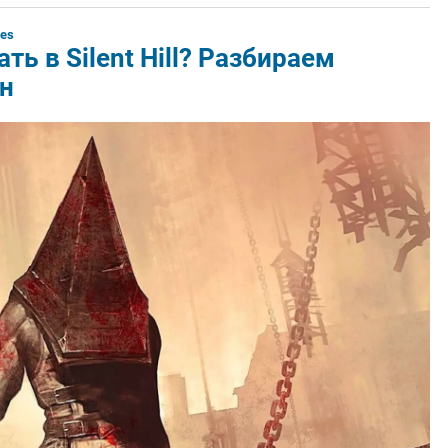
yes
ть в Silent Hill? Разбираем
н