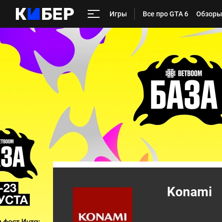
Игры
Все про GTA 6
Обзоры
Konami