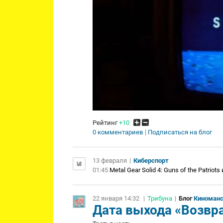
Рейтинг
+10
0 комментариев
Подписаться на блог
13 февраля
|
Киберспорт
01:45
Metal Gear Solid 4: Guns of the Patriot
22 января 14:32
|
Трибуна
|
Блог
Киноманс
Дата выхода «Возвр