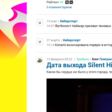
Рейтинг
+0
0 комментариев
13 мая
|
Киберспорт
14:37
Футболист Неймар призвал теневых к
27 марта
|
Киберспорт
15:14
Konami анонсировала первую в истории
13 февраля 09:22
|
Трибуна
|
Блог
Поигра
Дата выхода Silent Hi
Какое бы сердце ни было у этого города, т