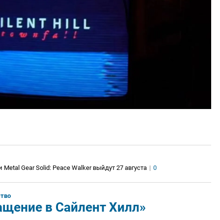
s и Metal Gear Solid: Peace Walker выйдут 27 августа
|
0
тво
ащение в Сайлент Хилл»