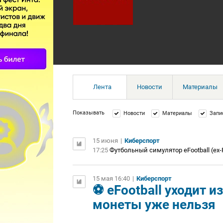
Лента
Новости
Материалы
Показывать
Новости
Материалы
Запи
15 июня
|
Киберспорт
17:25
Футбольный симулятор eFootball (ex
15 мая 16:40
|
Киберспорт
⚽️ eFootball уходит 
монеты уже нельзя