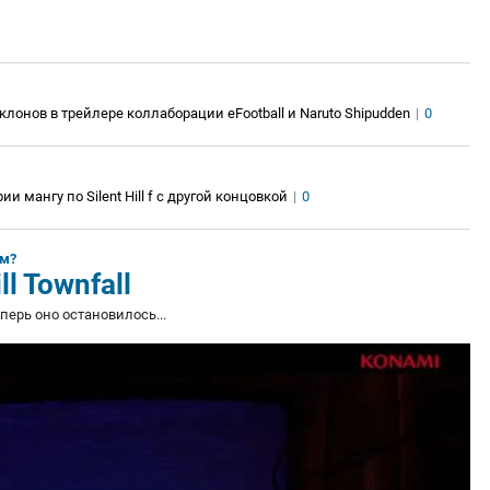
лонов в трейлере коллаборации eFootball и Naruto Shipudden
|
0
 мангу по Silent Hill f с другой концовкой
|
0
ем?
ll Townfall
еперь оно остановилось...