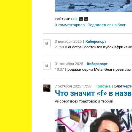
Рейтинг
+10
0 комментариев
Подписаться на блог
3 декабря 2025
|
Киберспорт
21:59
В eFootball состоится Кубок африкан
31 октября 2025
|
Киберспорт
10:37
Продажи серии Metal Gear превысил
7 октября 2025 17:55
|
Трибуна
|
Блог
черт
Что значит «f» в назва
Айсберг всех трактовок и теорий.