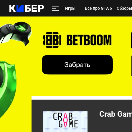
Игры
Все про GTA 6
Обзоры
Crab Ga