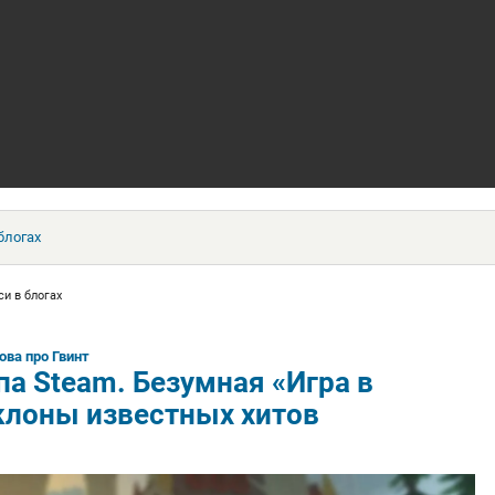
блогах
си в блогах
ова про Гвинт
па Steam. Безумная «Игра в
клоны известных хитов