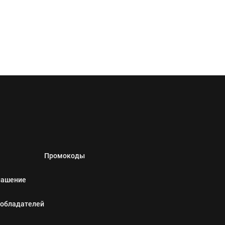
Промокоды
лашение
ообладателей