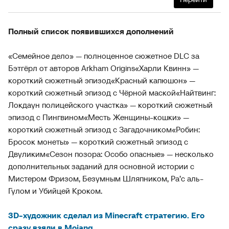
Полный список появившихся дополнений
«Семейное дело» — полноценное сюжетное DLC за
Бэтгёрл от авторов Arkham Origins
«Харли Квинн» —
короткий сюжетный эпизод
«Красный капюшон» —
короткий сюжетный эпизод с Чёрной маской
«Найтвинг:
Локдаун полицейского участка» — короткий сюжетный
эпизод с Пингвином
«Месть Женщины-кошки» —
короткий сюжетный эпизод с Загадочником
«Робин:
Бросок монеты» — короткий сюжетный эпизод с
Двуликим
«Сезон позора: Особо опасные» — несколько
дополнительных заданий для основной истории с
Мистером Фризом, Безумным Шляпником, Ра’с аль-
Гулом и Убийцей Кроком.
3D-художник сделал из Minecraft стратегию. Его
сразу взяли в Mojang