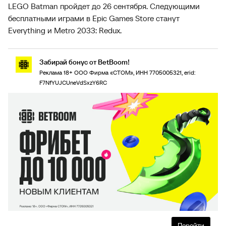
LEGO Batman пройдет до 26 сентября. Следующими
бесплатными играми в Epic Games Store станут
Everything и Metro 2033: Redux.
Забирай бонус от BetBoom!
Реклама 18+ ООО Фирма «СТОМ», ИНН 7705005321, erid:
F7NfYUJCUneVdSxzY6RC
Перейти