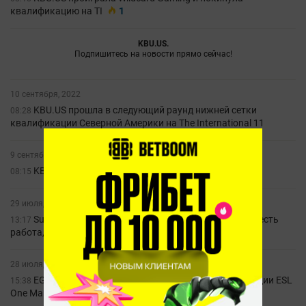
квалификацию на TI
1
KBU.US.
Подпишитесь на новости прямо сейчас!
10 сентября, 2022
KBU.US прошла в следующий раунд нижней сетки
08:28
квалификации Северной Америки на The International 11
9 сентября, 2022
KBU.US проиграла Nouns в квалификации на TI
08:15
29 июля, 2022
Sunlight о квалификации ESL One Malaysia: «У Ppd есть
13:17
работа, он не смог сыграть за нас первую серию»
1
28 июля, 2022
EG отказались от участия в закрытой квалификации ESL
15:38
One Malaysia. Их заменит KBU.US