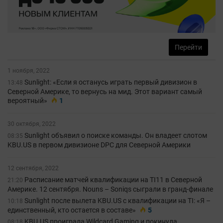
Перейти
1 ноября, 2022
Sunlight: «Если я останусь играть первый дивизион в
13:48
Северной Америке, то вернусь на мид. Этот вариант самый
вероятный»
1
30 октября, 2022
Sunlight объявил о поиске команды. Он владеет слотом
08:35
KBU.US в первом дивизионе DPC для Северной Америки
12 сентября, 2022
Расписание матчей квалификации на TI11 в Северной
21:20
Америке. 12 сентября. Nouns – Soniqs сыграли в гранд-финале
Sunlight после вылета KBU.US с квалификации на TI: «Я –
10:18
единственный, кто остается в составе»
5
KBU.US проиграла Wildcard Gaming и покинула
08:18