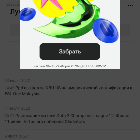
РЕКЛАМА • BETBOOM.RU
24 июля, 2022
Ppd сыграл за KBU.US на американской квалификации к
14:45
ESL One Malaysia
11 июля, 2022
Расписание матчей Dota 2 Champions League 12. Финал.
20:21
11 июля. Virtus.pro победила Gladiators
9 июля, 2022