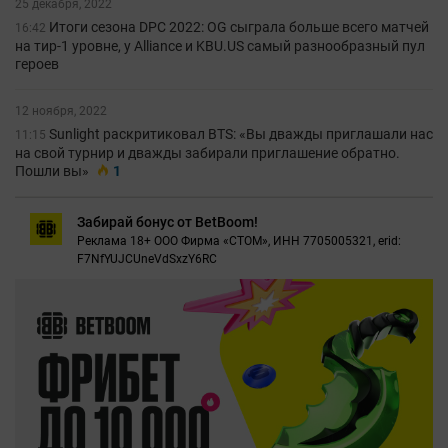
25 декабря, 2022
Итоги сезона DPC 2022: OG сыграла больше всего матчей
16:42
на тир-1 уровне, у Alliance и KBU.US самый разнообразный пул
героев
12 ноября, 2022
Sunlight раскритиковал BTS: «Вы дважды приглашали нас
11:15
на свой турнир и дважды забирали приглашение обратно.
Пошли вы»
1
Забирай бонус от BetBoom!
Реклама 18+ ООО Фирма «СТОМ», ИНН 7705005321, erid:
F7NfYUJCUneVdSxzY6RC