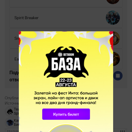
Spirit Breaker
Sniper
Earthshaker
Поделитесь c миром своим
ответом
Опубликовал:
Артём Васильченко
Источник:
телеграм LEGENDWP
Team
Стримеры Dota 2
Spirit
Камиль «Koma»
MMR
Матчмейкинг
Биктимиров
РЕКЛАМА • BETBOOM.RU