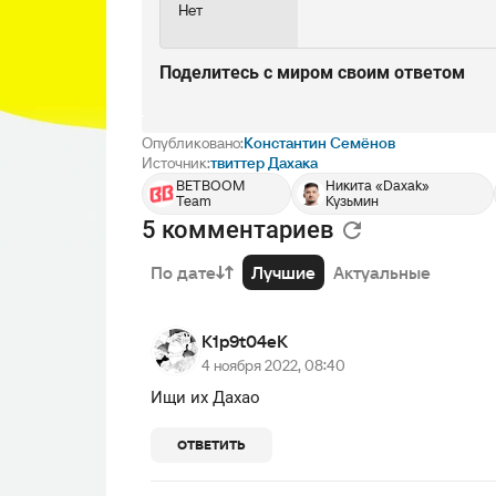
Нет
Поделитесь c миром своим ответом
Опубликовано:
Константин Семёнов
Источник:
твиттер Дахака
BETBOOM
Никита «Daxak»
Team
Кузьмин
5 комментариев
По дате
Лучшие
Актуальные
K1p9t04eK
4 ноября 2022, 08:40
Ищи их Дахао
ОТВЕТИТЬ