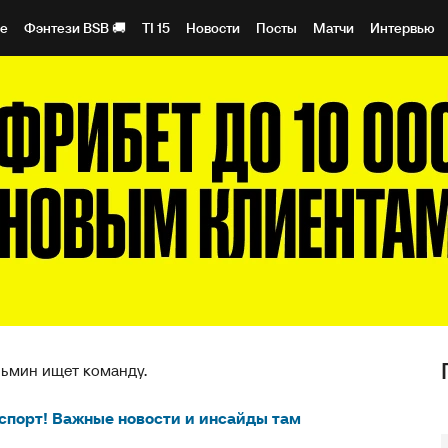
1e
Фэнтези BSB 🚚
TI 15
Новости
Посты
Матчи
Интервью
ьмин ищет команду.
спорт! Важные новости и инсайды там