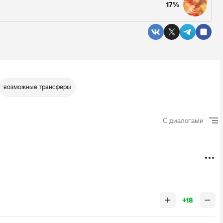
17%
возможные трансферы
С диалогами
+18