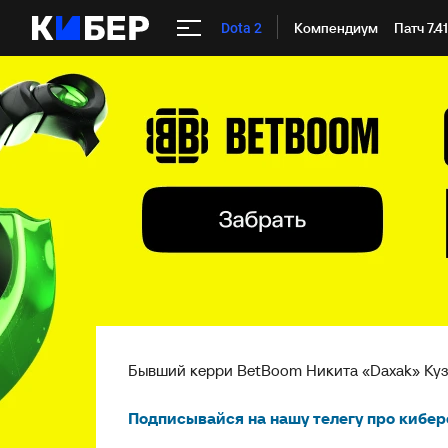
Компендиум
Патч 7.4
Dota 2
Бывший керри BetBoom Никита «Daxak» Куз
Подписывайся на нашу телегу про кибер