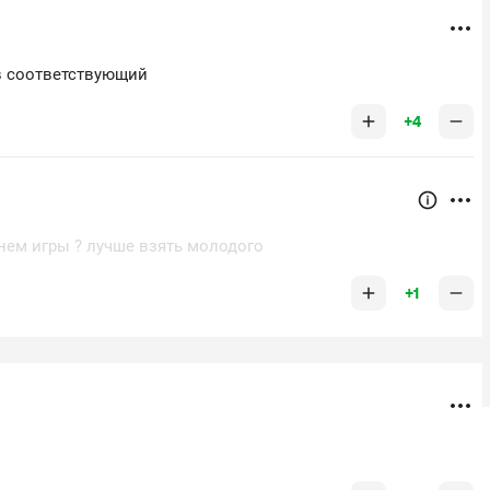
ев соответствующий
+4
нем игры ? лучше взять молодого
+1