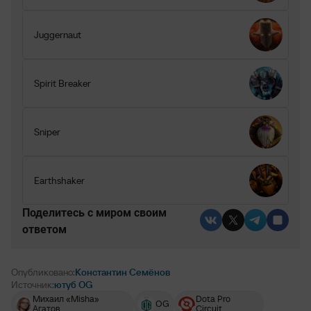
Juggernaut
Spirit Breaker
Sniper
Earthshaker
Поделитесь c миром своим
ответом
Опубликовано:
Константин Семёнов
Источник:
ютуб OG
Михаил «Misha»
Dota Pro
OG
Агатов
Circuit