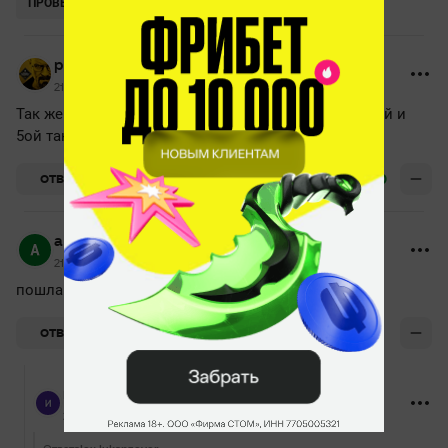
ПРОВЕРИТЬ
pisa_life
21 ноября 2021, 14:33
Так же стало известно, что мидером, керри, 3ой, 4ой и
5ой так же будет Михаил Misha Агатов.
+10
ОТВЕТИТЬ
alex lukanzever
21 ноября 2021, 14:14
пошла мода на снг))
+2
ОТВЕТИТЬ
иван нарицын
21 ноября 2021, 14:16