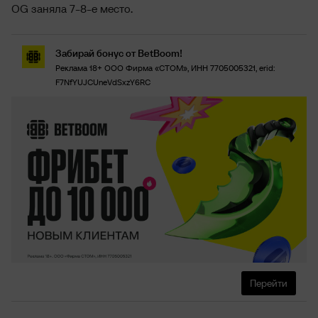
OG заняла 7-8-е место.
Забирай бонус от BetBoom!
Реклама 18+ ООО Фирма «СТОМ», ИНН 7705005321, erid:
F7NfYUJCUneVdSxzY6RC
Перейти