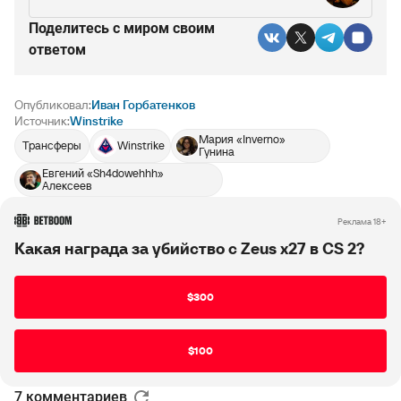
Поделитесь c миром своим
ответом
Опубликовал:
Иван Горбатенков
Источник:
Winstrike
Мария «Inverno»
Трансферы
Winstrike
Гунина
Евгений «Sh4dowehhh»
Алексеев
РЕКЛАМА • BETBOOM.RU
Реклама 18+
Какая награда за убийство с Zeus x27 в CS 2?
$300
$100
7 комментариев