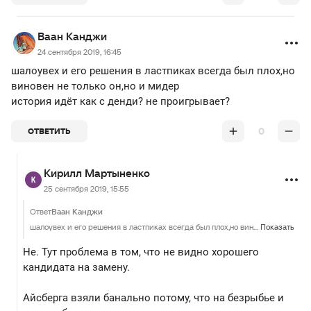
Ваан Канджи
24 сентября 2019, 16:45
шалоувех и его решения в ластпиках всегда был плох,но
виновен не только он,но и мидер
история идёт как с денди? не проигрывает?
0
ОТВЕТИТЬ
Кирилл Мартыненко
25 сентября 2019, 15:55
Ответ
Ваан Канджи
шалоувех и его решения в ластпиках всегда был плох,но виновен не только он,но и мидер история идёт как с денди? не проигрывает?
Показать
Не. Тут проблема в том, что не видно хорошего
кандидата на замену.
Айсберга взяли банально потому, что на безрыбье и