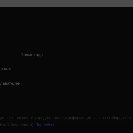
Промокоды
шение
бладателей
онные технологии предоставления информации на основе сбора, систе
ийской Федерации).
Подробнее