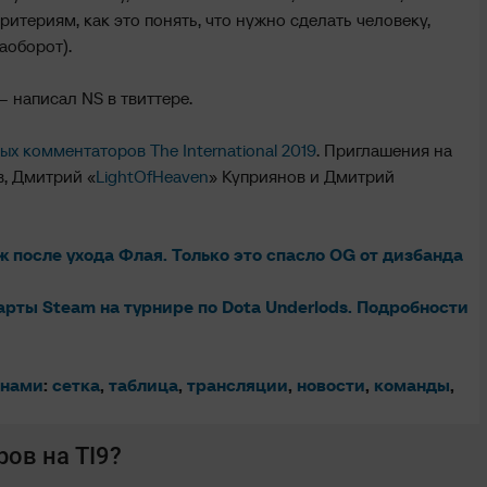
критериям, как это понять, что нужно сделать человеку,
аоборот).
– написал NS в твиттере.
х комментаторов The International 2019
. Приглашения на
в, Дмитрий «
LightOfHeaven
» Куприянов и Дмитрий
 после ухода Флая. Только это спасло OG от дизбанда
рты Steam на турнире по Dota Underlods. Подробности
 нами
:
сетка
,
таблица
,
трансляции
,
новости
,
команды
,
ов на TI9?