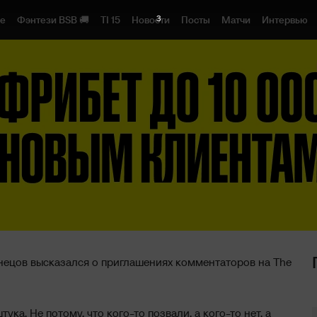
2
1e
Фэнтези BSB 🚚
TI 15
Новости
Посты
Матчи
Интервью
нецов высказался о приглашениях комментаторов на The
ка. Не потому, что кого-то позвали, а кого-то нет, а