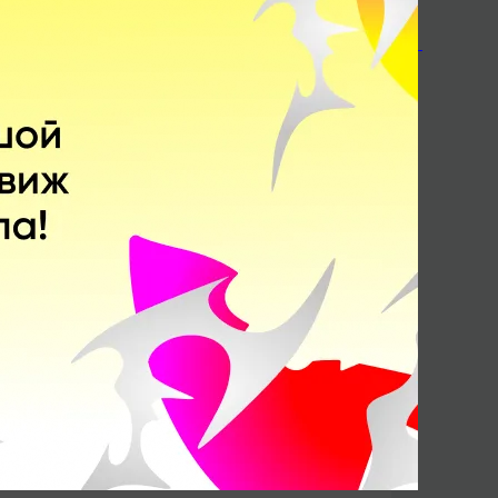
Earthshaker
Поделитесь c миром
своим ответом