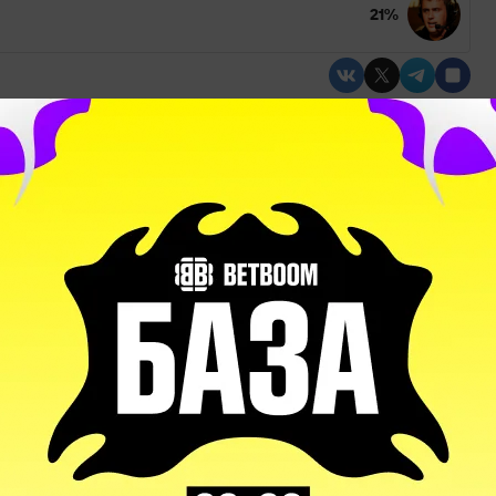
21%
Дмитрий «LightOfHeaven»
Valve
Куприянов
yHouse»
С диалогами
и дредом такое себе
0