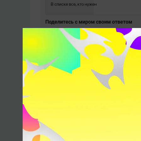
В списке все, кто нужен
Поделитесь c миром своим ответом
Опубликовал:
Иван Горбатенков
Источник:
NS
The
Ярослав «NS»
International
Кузнецов
Андрей «Dread»
Дмитрий «NotInM
Голубев
Крупнов
8 комментариев
По дате
Лучшие
Актуальные
Пользователь_209
8 августа 2019, 17:27
Нот ин май хаус ставить в 1 ряд с лостом 
ОТВЕТИТЬ