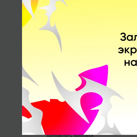
_ARDA_
8 августа 2019, 17:57
Ответ
Пользователь_209
Нот ин май хаус ставить в 1 ряд с лостом и д
Этот школьник намного профессиональн
ОТВЕТИТЬ
Samsung jerry7
8 августа 2019, 18:18
Ответ
_ARDA_
Этот школьник намного профессиональнее 90
Чем он профессиональнее? Он лишь хоро
школьник, который со своим мнение вле
направлять разговор.