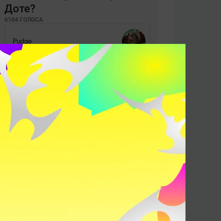
Доте?
6104 ГОЛОСА
Pudge
Lion
Ogre Magi
Juggernaut
Spirit Breaker
Sniper