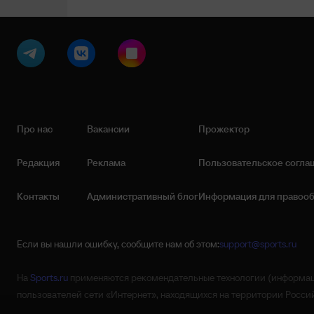
Про нас
Вакансии
Прожектор
Редакция
Реклама
Пользовательское согла
Контакты
Административный блог
Информация для правоо
Если вы нашли ошибку, сообщите нам об этом:
support@sports.ru
На
Sports.ru
применяются рекомендательные технологии (информаци
пользователей сети «Интернет», находящихся на территории Росс