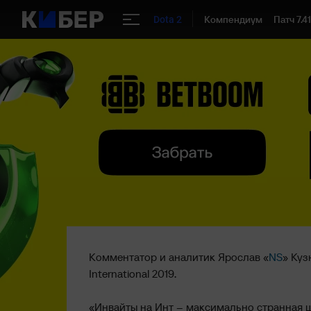
Компендиум
Патч 7.4
Dota 2
Комментатор и аналитик Ярослав «
NS
» Куз
International 2019.
«Инвайты на Инт – максимально странная шту