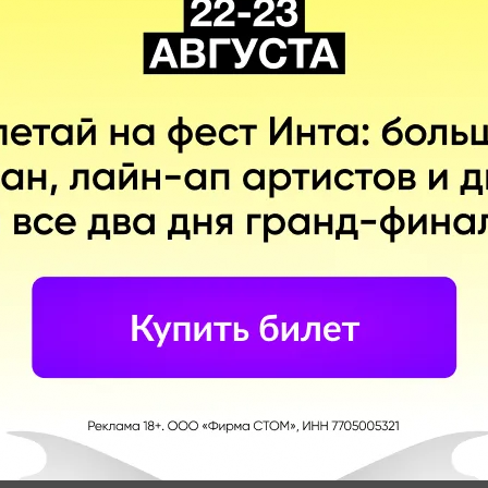
редом такое себе
ее 90% всей студии.
+3
% всей студии.
шо держится в кадре и всё. В остальном он душный
зает в разговоры аналитиков, а на деле он должен лишь