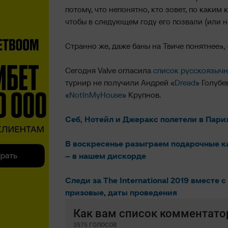
потому, что непонятно, кто зовет, по каким 
чтобы в следующем году его позвали (или н
Странно же, даже баны на Твиче понятнее», 
Сегодня Valve огласила
список русскоязычны
турнир не получили Андрей «
Dread
» Голубе
«
NotInMyHouse
» Крупнов.
Себ, Нотейл и Джеракс полетели в Париж
В воскресенье разыграем подарочные ка
– в нашем дискорде
Следи за The International 2019 вместе с
призовые
,
даты проведения
Как вам список комментатор
3575 ГОЛОСОВ