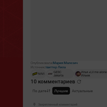
Опубликовала:
Мария Малезич
Источник:
твиттер Лила
GESC
Илья «Lil me alone
NAVI
Jakarta
Ильюк
10 комментариев
По дате
Лучшие
Актуальные
Закрепленный комментарий