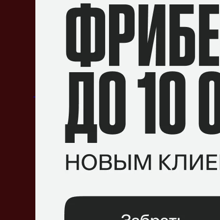
Imosha
18 марта 2018, 11:52
Может он имел в виду что лучшая 4 заняла
ОТВЕТИТЬ
Valerii Savratskyi
18 марта 2018, 08:04
вместо денди резоля и леброна на какого 
ОТВЕТИТЬ
Edik Mosheyev
18 марта 2018, 09:40
Денди надо отдохнуть. Но уйти надо самому