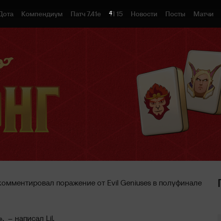
3
Дота
Компендиум
Патч 7.41e
TI 15
Новости
Посты
Матчи
окомментировал поражение от Evil Geniuses в полуфинале
, – написал Lil.