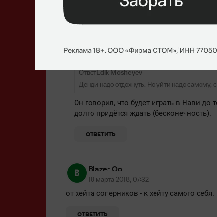
ОТВЕТИТЬ
SyRock
18 марта 2018, 10:56
Ответ
Edik Mosheyev
Денди надо отдохнуть. Но уйти надо самому, с
Он говорил, что будет играть в Нави до т
долго придётся ждать (бесконечность).
ОТВЕТИТЬ
Blazer Oo
18 марта 2018, 07:32
от хейта соперников - к хейту самого себя.
ОТВЕТИТЬ