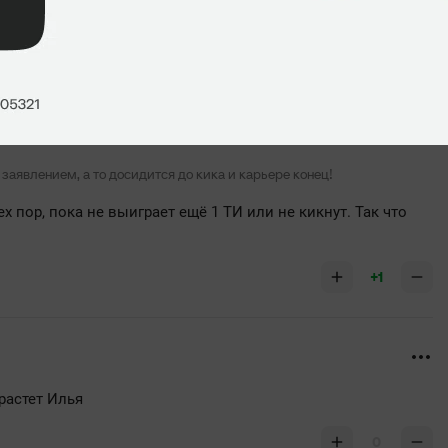
+1
 заявлением, а то досидится до кика и карьере конец!
ех пор, пока не выиграет ещё 1 ТИ или не кикнут. Так что
+1
 растет Илья
0