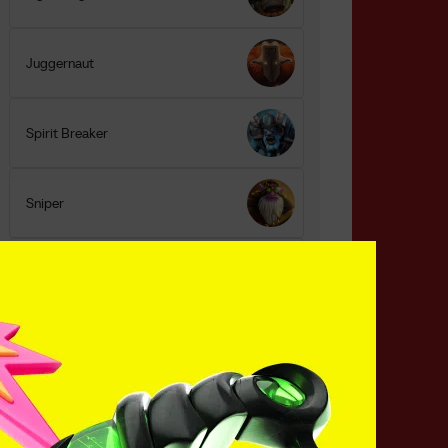
Juggernaut
Spirit Breaker
Sniper
Earthshaker
Поделитесь c миром
своим ответом