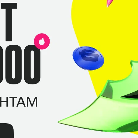
 4 место?
+4
то фнг нужен капитан а не мидер-пикер
+2
, с заявлением, а то досидится до кика и карьере конец!