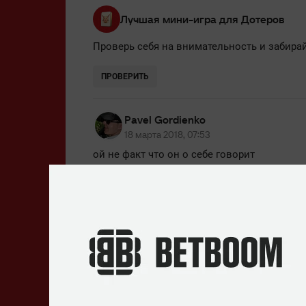
Лучшая мини-игра для Дотеров
Проверь себя на внимательность и забирай
ПРОВЕРИТЬ
Pavel Gordienko
18 марта 2018, 07:53
ой не факт что он о себе говорит
ОТВЕТИТЬ
Lalafell
18 марта 2018, 07:48
Это он про Данылу говорит.
ОТВЕТИТЬ