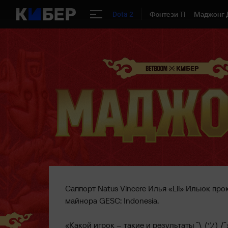
Фэнтези TI
Маджонг 
Dota 2
Саппорт Natus Vincere Илья «Lil» Ильюк пр
майнора GESC: Indonesia.
«Какой игрок – такие и результаты ¯\_(ツ)_/¯»