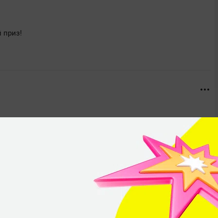
 приз!
+9
+4