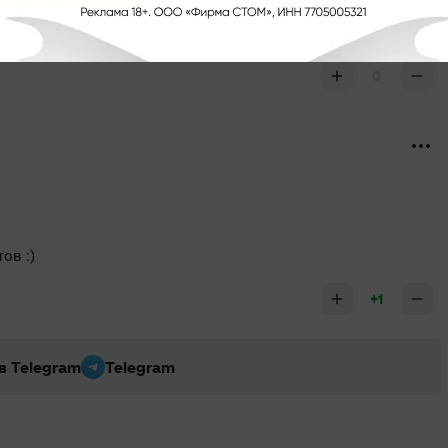
0
ов :)
+1
 в Telegram
Telegram