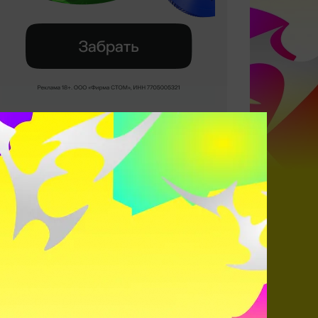
Самый кайфовый герой в
Доте?
6164 ГОЛОСА
Pudge
Lion
Ogre Magi