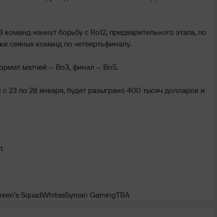
 8 команд начнут борьбу с Ro12, предварительного этапа, по
ки сеяных команд по четвертьфиналу.
формат матчей – Во3, финал – Во5.
 с 23 по 28 января, будет разыграно 400 тысяч долларов и
ct
reen’s Squad
Whites
Syman Gaming
TBA