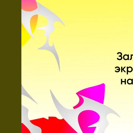
Emil Bekirov
11 декабря 2017, 08:01
Скрин иди уже в пабг или просто иди)
ОТВЕТИТЬ
Артём Ларсон
11 декабря 2017, 12:13
Ответ
Emil Bekirov
Скрин иди уже в пабг или просто иди)
Чем-то мешает?
ОТВЕТИТЬ
Ильнар Набиев