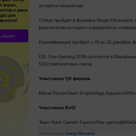
остается незанятым.
Отбор пройдет в формате Single Elimination.
результатам которого определятся соперни
Квалификация пройдет с 19 по 22 декабря, 
ESL One Genting 2018 состоится в Малайзии
1200 рейтинговых очков.
Участники 1/4 финала
Natus Vincere
Team Empire
Vega Squadron
Effe
Участники Ro12
Team Spirit
Gambit Esports
iPlay gaming
M19
sQ
Опубликовал:
Тимур Яблоков