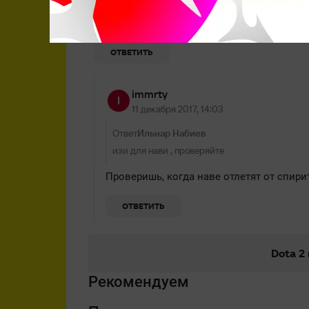
11 декабря 2017, 10:16
изи для нави , проверяйте
ОТВЕТИТЬ
immrty
11 декабря 2017, 14:03
Ответ
Ильнар Набиев
изи для нави , проверяйте
Проверишь, когда наве отлетят от спирит
ОТВЕТИТЬ
Dota 2
Рекомендуем