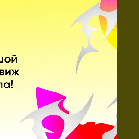
Juggernaut
Spirit Breaker
Sniper
Earthshaker
Поделитесь c миром
своим ответом