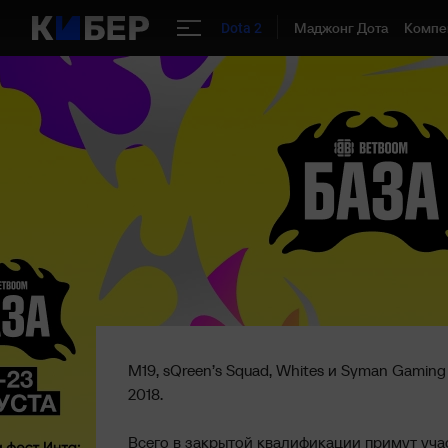
Маджонг Дота
Компе
Dota 2
M19, sQreen’s Squad, Whites и Syman Gamin
2018.
Всего в закрытой квалификации примут уча