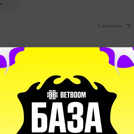
ь-
С диалогами
 приз!
+4