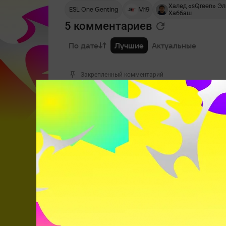
Халед «sQreen» Эл
ESL One Genting
M19
Хаббаш
5 комментариев
По дате
Лучшие
Актуальные
Закрепленный комментарий
Лучшая мини-игра для Дотеров
Проверь себя на внимательность и забирай
ПРОВЕРИТЬ
Mr Karlson
11 декабря 2017, 10:47
Изи для TBA, скриньте
ОТВЕТИТЬ