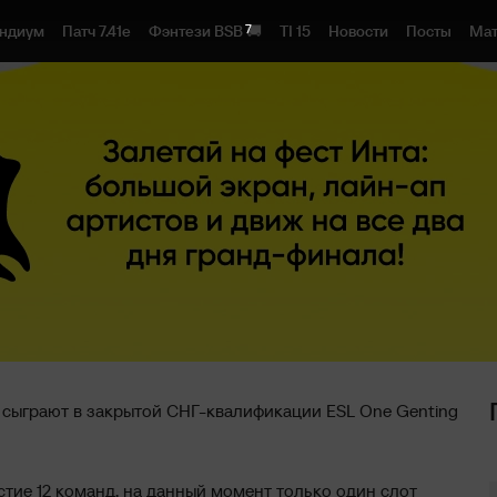
6
ндиум
Патч 7.41e
Фэнтези BSB 🚚
TI 15
Новости
Посты
Мат
g сыграют в закрытой СНГ-квалификации ESL One Genting
стие 12 команд, на данный момент только один слот