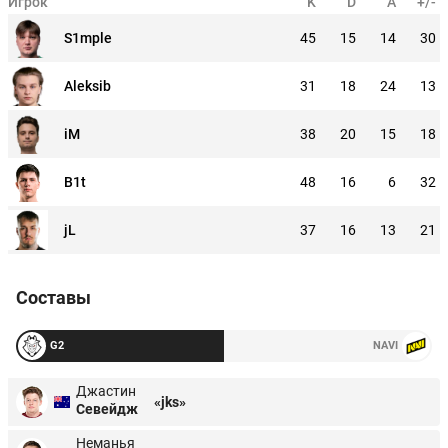
Игрок
K
D
A
+/-
S1mple
45
15
14
30
Aleksib
31
18
24
13
iM
38
20
15
18
B1t
48
16
6
32
jL
37
16
13
21
Составы
G2
NAVI
Джастин
«jks»
Севейдж
Неманья