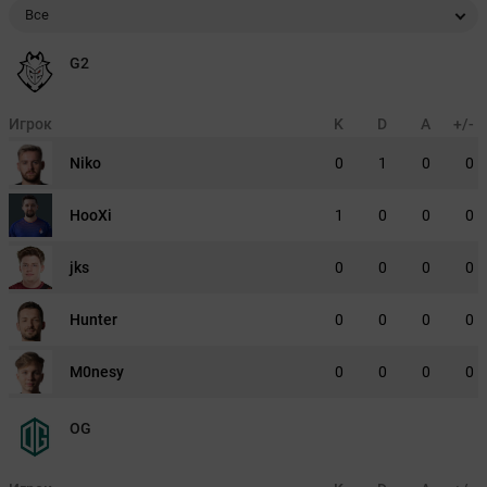
Все
G2
Игрок
K
D
A
+/-
Niko
0
1
0
0
HooXi
1
0
0
0
jks
0
0
0
0
Hunter
0
0
0
0
M0nesy
0
0
0
0
OG