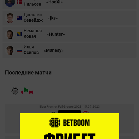
«HooXi»
Нильсен
Джастин
«jks»
Севейдж
Неманья
«Hunter»
Ковач
Илья
«M0nesy»
Осипов
Последние матчи
Blast Premier: Fall Groups 2023. 15.07.2023
2
–
1
Liquid
G2
СТАТИСТИКА МАТЧА
Blast Premier: Spring Final 2023. 10.06.2023