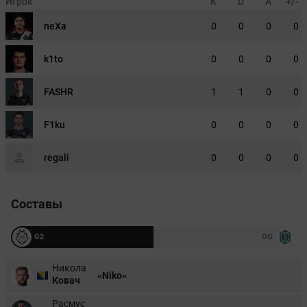
Игрок
K
D
A
+/-
neXa
0
0
0
0
k1to
0
0
0
0
FASHR
1
1
0
0
F1ku
0
0
0
0
regali
0
0
0
0
Составы
G2
OG
Никола
«Niko»
Ковач
Расмус