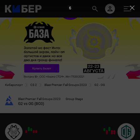
5
Киберспорт
CS 2
Blast Premier: Fall Groups 2023
G2 - OG
Blast Premier: Fall Groups 2023
Group Stage
G2 vs OG (BO3)