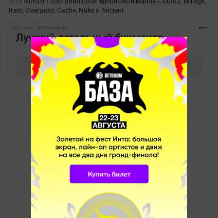
N0rb3r7 составил свой идеальный маппул: Dust2, Mirage,
15:54
Train, Overpass, Cache, Nuke и Ancient
РЕКЛАМА • BETBOOM.RU