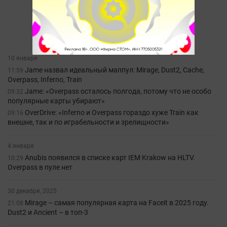
10 января
Jame назвал идеальный маппул: Mirage, Dust2, Cache,
11:59
Overpass, Inferno, Train
Jame: «Overpass осталось полгода, потому что не особо
09:32
популярные карты убирают»
OverDrive: «Inferno и Overpass гораздо хуже Train как
09:16
внешне, так и по играбельности и зрелищности»
4 января
Anubis появился в списке карт IEM Krakow на HLTV.
10:29
Overpass в пуле нет
30 декабря, 2025
Mirage – самая популярная карта на Faceit в 2025 году.
21:08
Dust2 и Ancient – в топ-3