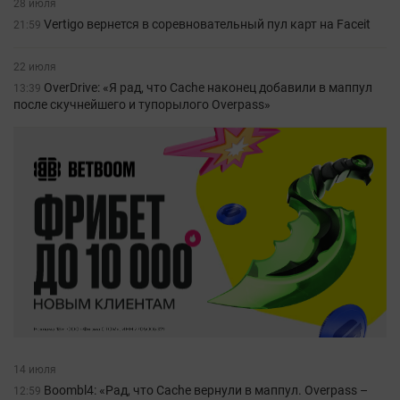
28 июля
Vertigo вернется в соревновательный пул карт на Faceit
21:59
22 июля
OverDrive: «Я рад, что Cache наконец добавили в маппул
13:39
после скучнейшего и тупорылого Overpass»
14 июля
Boombl4: «Рад, что Cache вернули в маппул. Overpass –
12:59