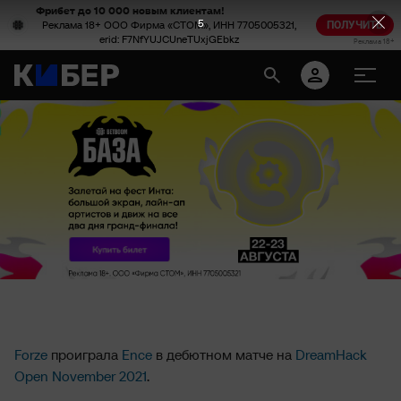
Фрибет до 10 000 новым клиентам!
5
Реклама 18+ ООО Фирма «СТОМ», ИНН 7705005321,
ПОЛУЧИТЬ
erid: F7NfYUJCUneTUxjGEbkz
Реклама 18+
Forze
проиграла
Ence
в дебютном матче на
DreamHack
Open November 2021
.