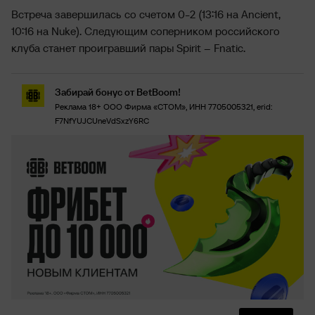
Встреча завершилась со счетом 0-2 (13:16 на Ancient,
10:16 на Nuke). Следующим соперником российского
клуба станет проигравший пары Spirit – Fnatic.
Забирай бонус от BetBoom!
Реклама 18+ ООО Фирма «СТОМ», ИНН 7705005321, erid:
F7NfYUJCUneVdSxzY6RC