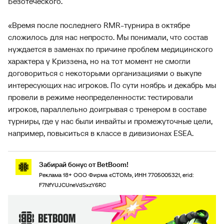
Безотеческого.
«Время после последнего RMR-турнира в октябре
сложилось для нас непросто. Мы понимали, что состав
нуждается в заменах по причине проблем медицинского
характера у Криззена, но на тот момент не смогли
договориться с некоторыми организациями о выкупе
интересующих нас игроков. По сути ноябрь и декабрь мы
провели в режиме неопределенности: тестировали
игроков, параллельно доигрывая с тренером в составе
турниры, где у нас были инвайты и промежуточные цели,
например, повыситься в классе в дивизионах ESEA.
Забирай бонус от BetBoom!
Реклама 18+ ООО Фирма «СТОМ», ИНН 7705005321, erid:
F7NfYUJCUneVdSxzY6RC