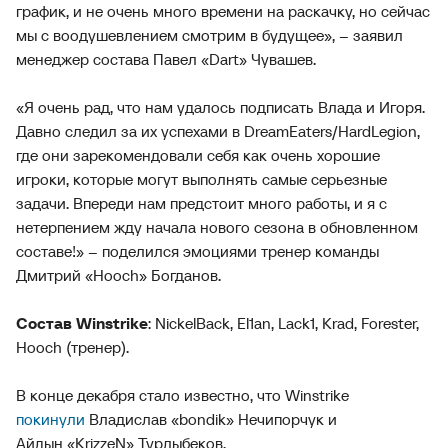
график, и не очень много времени на раскачку, но сейчас
мы с воодушевлением смотрим в будущее», – заявил
менеджер состава Павел «Dart» Чувашев.
«Я очень рад, что нам удалось подписать Влада и Игоря.
Давно следил за их успехами в DreamEaters/HardLegion,
где они зарекомендовали себя как очень хорошие
игроки, которые могут выполнять самые серьезные
задачи. Впереди нам предстоит много работы, и я с
нетерпением жду начала нового сезона в обновленном
составе!» – поделился эмоциями тренер команды
Дмитрий «Hooch» Богданов.
Состав Winstrike
: NickelBack, El1an, Lack1, Krad, Forester,
Hooch (тренер).
В конце декабря стало известно, что Winstrike
покинули
Владислав «bondik» Нечипорчук и
Айдын «KrizzeN» Турлыбеков.