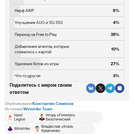
Нерф AWP
9%
Улучшение AUG и SG 553
4%
Переход на Free to Play
35%
Добавление агентов, которые
10%
сливались с картой
Удаление ботов из игры
27%
Что-то другое
3%
Поделитесь c миром своим
ответом
Опубликовано:
Константин Семёнов
Источник:
Winstrike Team
Hard
Игорь «Forester»
Legion
Безотеческий
Владислав «Krad»
Winstrike
Кравченко