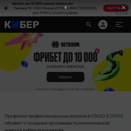
Фрибет до 10 000 новым клиентам!
4
Реклама 18+ ООО Фирма «СТОМ», ИНН 7705005321,
ПОЛУЧИТЬ
erid: F7NfYUJCUneTUxjGEbkz
Реклама 18+
Профсоюз профессиональных игроков в CS:GO (
CSPPA
)
объявил о создании программы психологической
помощи киберспортсменам.