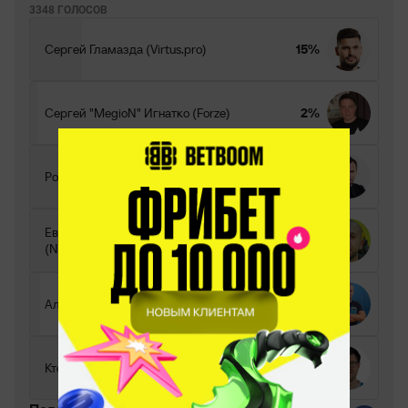
3348 ГОЛОСОВ
Сергей Гламазда (Virtus.pro)
15%
Сергей "MegioN" Игнатко (Forze)
2%
Роман Дворянкин (ex-Virtus.pro)
47%
Евгений "HarisPilton" Золотарев
23%
(NAVI)
Алексей Кондаков (Vega)
3%
Кто-то другой
10%