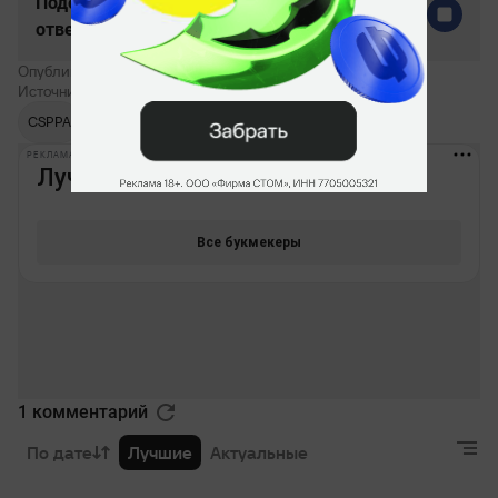
Поделитесь c миром своим
ответом
Опубликовал:
Владислав Лазуренко
Источник:
CSPPA
Лукас «gla1ve»
CSPPA
Россандер
РЕКЛАМА • BETBOOM.RU
1 комментарий
По дате
Лучшие
Актуальные