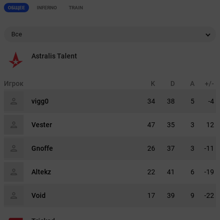
ОБЩЕЕ
INFERNO
TRAIN
Все
Astralis Talent
Игрок
K
D
A
+/-
vigg0
34
38
5
-4
Vester
47
35
3
12
Gnoffe
26
37
3
-11
Altekz
22
41
6
-19
Void
17
39
9
-22