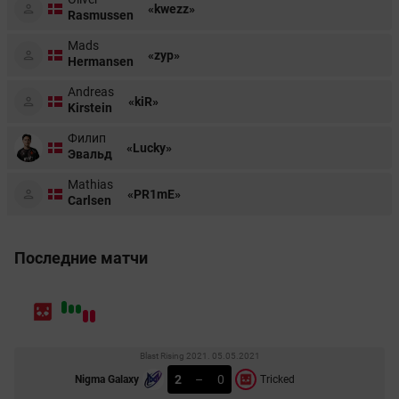
«kwezz»
Rasmussen
Mads
«zyp»
Hermansen
Andreas
«kiR»
Kirstein
Филип
«Lucky»
Эвальд
Mathias
«PR1mE»
Carlsen
Последние матчи
Blast Rising 2021. 05.05.2021
2
–
0
Nigma Galaxy
Tricked