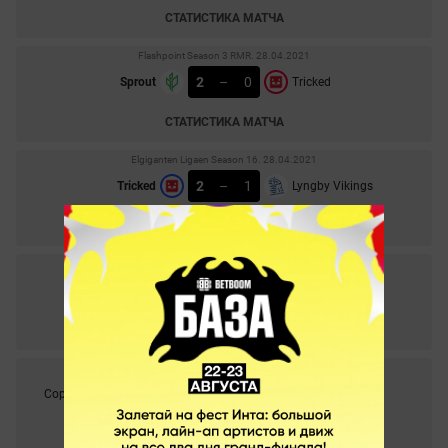
СТАТИСТИКА МАТЧА
Flashpoint Season 3 RMR. 28.04.2021
2
–
0
Sprout
Tricked
СТАТИСТИКА МАТЧА
Elgiganten Ligaen Season 16. 28.04.2021
2
–
1
Tricked
Lyngby Vikings
СТАТИСТИКА МАТЧА
Flashpoint Season 3 RMR. 27.04.2021
1
–
2
Sangal
Tricked
СТАТИСТИКА МАТЧА
Elgiganten Ligaen Season 16. 27.04.2021
0
–
2
Copenhagen Flames
Tricked
СТАТИСТИКА МАТЧА