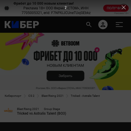
Фрибет до 10 000 новым клиентам!
2
Реклама 18+ ООО Фирма «СТОМ», ИНН
ПОЛУЧИТЬ
7705005321, erid: F7NfYUJCUneTUxjGEbkz
Реклама 18+
Киберспорт
CS 2
Blast Rising 2021
Tricked - Astralis Talent
Blast Rising 2021
Group Stage
Tricked vs Astralis Talent (BO3)