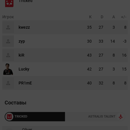
Tricked
Игрок
K
D
A
+/-
kwezz
35
27
3
8
zyp
30
33
14
-3
kiR
43
27
8
16
Lucky
42
27
3
15
PR1mE
40
32
8
8
Составы
TRICKED
ASTRALIS TALENT
Oliver