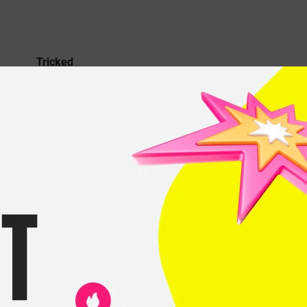
Tricked
Mathias
«PR1mE»
Carlsen
Sebastian
«larsen»
Larsen
Oliver
«kwezz»
Rasmussen
Sebastian
«Basso»
Aagaard
Andreas
«kiR»
Kirstein