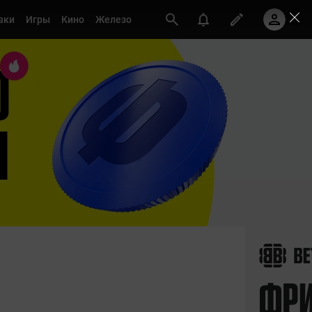
вки
Игры
Кино
Железо