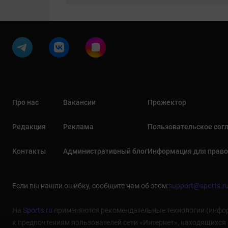
Про нас
Вакансии
Прожектор
Редакция
Реклама
Пользовательское сог
Контакты
Административный блог
Информация для прав
Если вы нашли ошибку, сообщите нам об этом:
support@sports.r
На
Sports.ru
применяются рекомендательные технологии (инфор
к предпочтениям пользователей сети «Интернет», находящихся