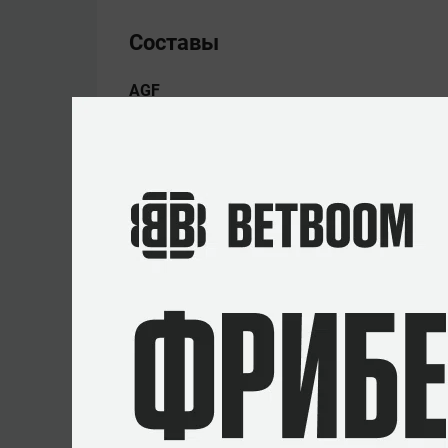
Составы
AGF
René
«cajunb»
Borg
Magnus
«fr0slev»
Frøslev
Kristoffer
«Kristou»
Aamand
Магнус
«Nodios»
Олсен
Casper
«Cabbi»
Jensen
Последние матчи