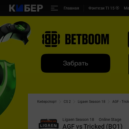
Главная
Фэнтези TI 15 🏵️
Ма
Киберспорт
CS 2
Ligaen Season 18
AGF - Tric
Ligaen Season 18
Online Stage
AGF vs Tricked (BO1)