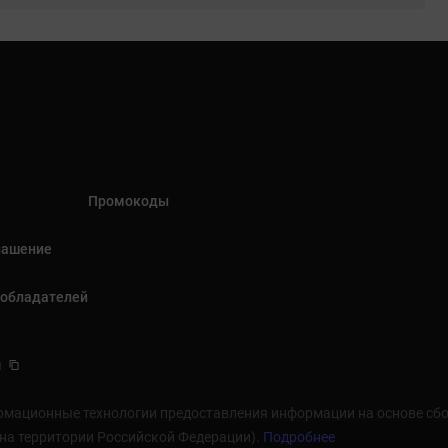
Промокоды
лашение
ообладателей
u
мационные технологии предоставления информации на основе сбор
 на территории Российской Федерации).
Подробнее