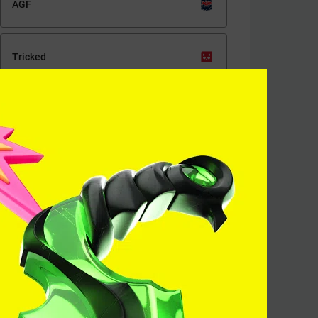
AGF
Tricked