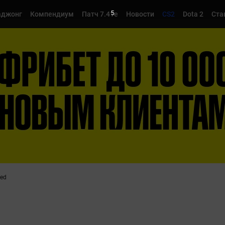
4
джонг
Компендиум
Патч 7.41e
Новости
CS2
Dota 2
Ста
ked