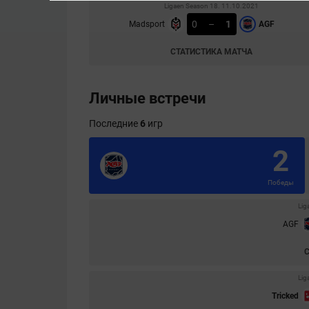
Ligaen Season 18. 11.10.2021
0
–
1
Madsport
AGF
СТАТИСТИКА МАТЧА
Личные встречи
Последние
6
игр
2
Победы
Lig
AGF
Lig
Tricked