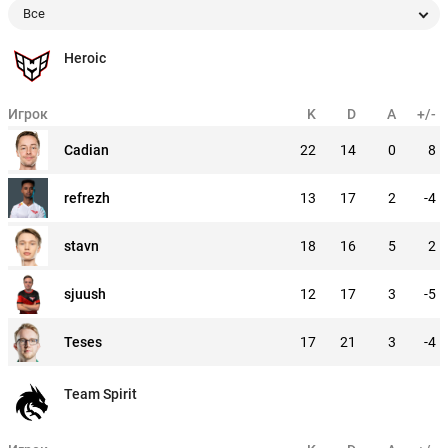
Все
Heroic
Игрок
K
D
A
+/-
Cadian
22
14
0
8
refrezh
13
17
2
-4
stavn
18
16
5
2
sjuush
12
17
3
-5
Teses
17
21
3
-4
Team Spirit