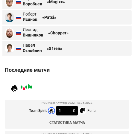
«Magixx»
Воробьев
Роберт
«Patsi»
Исянов
Леонид
«Chopper»
Вишняков
Павел
«S1ren»
Оглоблин
Последние матчи
PGL Major Antwerp 2022. 14.05.2022
1
–
0
Team Spirit
Furia
СТАТИСТИКА МАТЧА
PGL Major Antwerp 2022. 11.05.2022