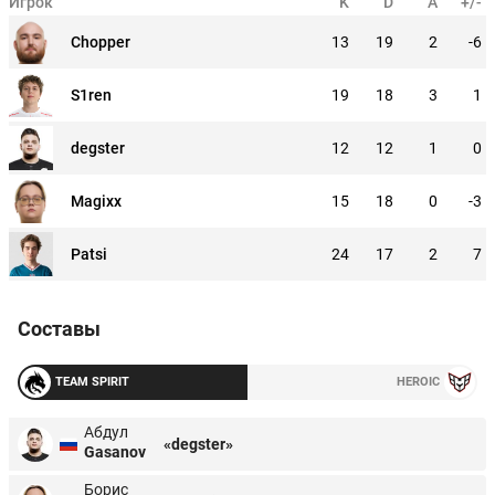
Игрок
K
D
A
+/-
Chopper
13
19
2
-6
S1ren
19
18
3
1
degster
12
12
1
0
Magixx
15
18
0
-3
Patsi
24
17
2
7
Составы
TEAM SPIRIT
HEROIC
Абдул
«degster»
Gasanov
Борис