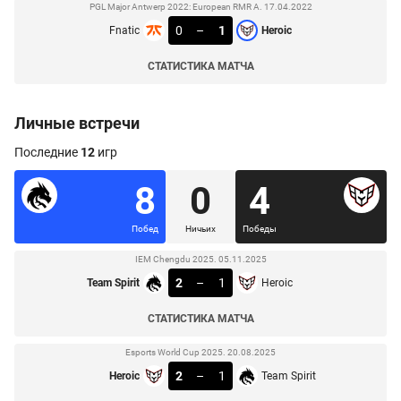
PGL Major Antwerp 2022: European RMR A. 17.04.2022
0
–
1
Fnatic
Heroic
СТАТИСТИКА МАТЧА
Личные встречи
Последние
12
игр
8
0
4
Побед
Ничьих
Победы
IEM Chengdu 2025. 05.11.2025
2
–
1
Team Spirit
Heroic
СТАТИСТИКА МАТЧА
Esports World Cup 2025. 20.08.2025
2
–
1
Heroic
Team Spirit