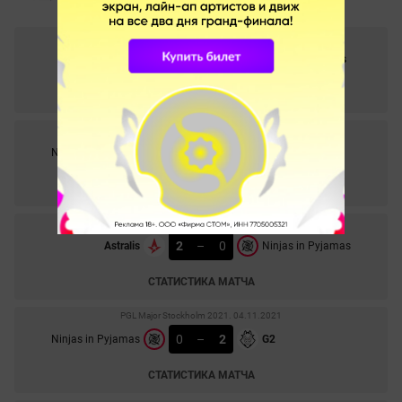
IEM Season XVI - Winter. 02.12.2021
0
–
1
Astralis
Ninjas in Pyjamas
СТАТИСТИКА МАТЧА
Blast Premier Fall Finals 2021. 26.11.2021
1
–
2
Ninjas in Pyjamas
Liquid
СТАТИСТИКА МАТЧА
Blast Premier Fall Finals 2021. 24.11.2021
2
–
0
Astralis
Ninjas in Pyjamas
СТАТИСТИКА МАТЧА
PGL Major Stockholm 2021. 04.11.2021
0
–
2
Ninjas in Pyjamas
G2
СТАТИСТИКА МАТЧА