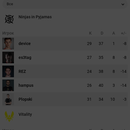
Все
Ninjas in Pyjamas
Игрок
K
D
A
+/-
device
29
37
1
-8
es3tag
27
35
8
-8
REZ
24
38
8
-14
hampus
26
40
3
-14
Plopski
31
34
10
-3
Vitality