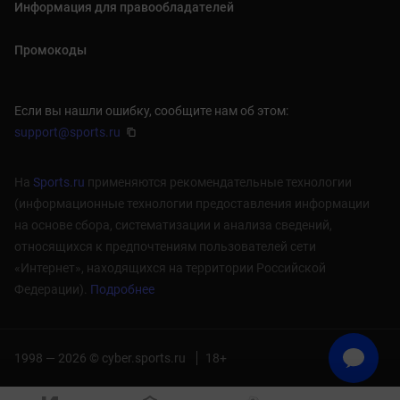
Информация для правообладателей
Промокоды
Если вы нашли ошибку, сообщите нам об этом:
support@sports.ru
На
Sports.ru
применяются рекомендательные технологии
(информационные технологии предоставления информации
на основе сбора, систематизации и анализа сведений,
относящихся к предпочтениям пользователей сети
«Интернет», находящихся на территории Российской
Федерации).
Подробнее
1998 — 2026 © cyber.sports.ru
18+