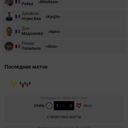
«Misutaaa»
Рабье
Джейсон
«Kyojin»
Нгуен Ван
Дэн
«Apex»
Мадэсклер
Ришар
«shox»
Папильон
Последние матчи
IEM Season XVI - Winter. 02.12.2021
1
–
0
Vitality
Mouz
СТАТИСТИКА МАТЧА
Blast Premier Fall Finals 2021. 28.11.2021