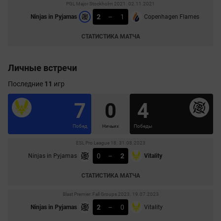
PGL Major Stockholm 2021. 02.11.2021
2
–
1
Ninjas in Pyjamas
Copenhagen Flames
СТАТИСТИКА МАТЧА
Личные встречи
Последние
11
игр
7
0
4
Побед
Ничьих
Победы
ESL Pro League 18. 31.08.2023
0
–
2
Ninjas in Pyjamas
Vitality
СТАТИСТИКА МАТЧА
Blast Premier: Fall Groups 2023. 19.07.2023
2
–
0
Ninjas in Pyjamas
Vitality