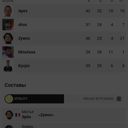
Игрок
K
D
A
+/-
Apex
42
32
10
10
shox
31
24
4
7
Zywoo
46
25
4
21
Misutaaa
29
28
11
1
Kyojin
35
29
6
6
Составы
VITALITY
NINJAS IN PYJAMAS
Матье
«Zywoo»
Эрбо
Кевин