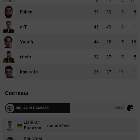
Игрок
K
D
A
+/-
Fallen
38
30
6
8
arT
41
40
8
1
Yuurih
44
28
5
16
chelo
32
37
5
-5
Kscerato
26
27
10
-1
Составы
NINJAS IN PYJAMAS
FURIA
Даниил
«headtr1ck»
Валитов
Кристиан