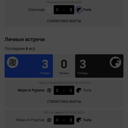
Pinnacle Cup V. 24.08.2023
0
–
2
Espionage
Furia
СТАТИСТИКА МАТЧА
Личные встречи
Последние
6
игр
3
0
3
Победы
Ничьих
Победы
Yalla Compass Spring 2024. 08.06.2024
2
–
0
Ninjas in Pyjamas
Furia
СТАТИСТИКА МАТЧА
ESL Pro League 18. 01.09.2023
0
–
2
Ninjas in Pyjamas
Furia