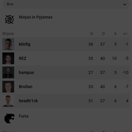
Все
Ninjas in Pyjamas
Игрок
K
D
A
+/-
k0nfig
36
37
5
-1
REZ
35
40
10
-5
hampus
27
37
5
-10
Brollan
33
40
6
-7
headtr1ck
31
27
6
4
Furia