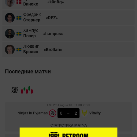
«k0nfig»
Винеке
Фредрик
«REZ»
Стернер
Хампус
«hampus»
Позер
Людвиг
«Brollan»
Бролин
Последние матчи
ESL Pro League 18. 31.08.2023
0
–
2
Ninjas in Pyjamas
Vitality
СТАТИСТИКА МАТЧА
ESL Pro League 18. 30.08.2023