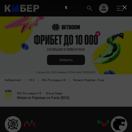
5
Киберспорт
CS 2
ESL Pro League 18
Ninjas in Pyjamas - Furia
ESL Pro League 18
Group Stage
Ninjas in Pyjamas vs Furia (BO3)