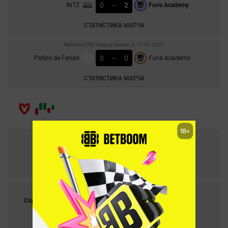
0
–
2
INTZ
Furia Academy
СТАТИСТИКА МАТЧА
RedZone PRO League Season 3. 11.07.2021
0
–
0
Patins de Ferrari
Furia Academy
СТАТИСТИКА МАТЧА
WePlay Academy League S1. 19.07.2021
0
–
1
Fnatic Rising
Mouz Nxt
СТАТИСТИКА МАТЧА
Pinnacle Cup II. 14.07.2021
2
–
1
Copenhagen Flames
Mouz Nxt
СТАТИСТИКА МАТЧА