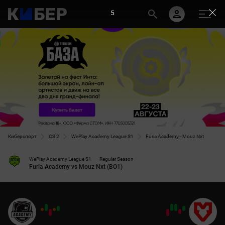
5
Киберспорт
CS 2
WePlay Academy League S1
Furia Academy - Mouz Nxt
WePlay Academy League S1
Regular Season
Furia Academy vs Mouz Nxt (BO1)