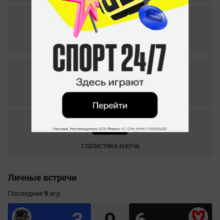
Pinnacle Cup II. 11.07.2021
0
–
2
Young Ninjas
Mouz Nxt
СТАТИСТИКА МАТЧА
Pinnacle Cup II. 08.07.2021
2
–
0
Mouz Nxt
Lyngby Vikings
СТАТИСТИКА МАТЧА
Pinnacle Cup II. 05.07.2021
2
–
0
Skade
Mouz Nxt
СТАТИСТИКА МАТЧА
Личные встречи
Последние
9
игр