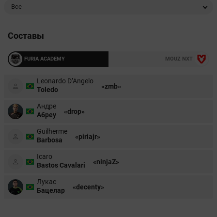
Все
Составы
FURIA ACADEMY
MOUZ NXT
Leonardo D’Angelo
«zmb»
Toledo
Андре
«drop»
Абреу
Guilherme
«piriajr»
Barbosa
Icaro
«ninjaZ»
Bastos Cavalari
Лукас
«decenty»
Бацелар