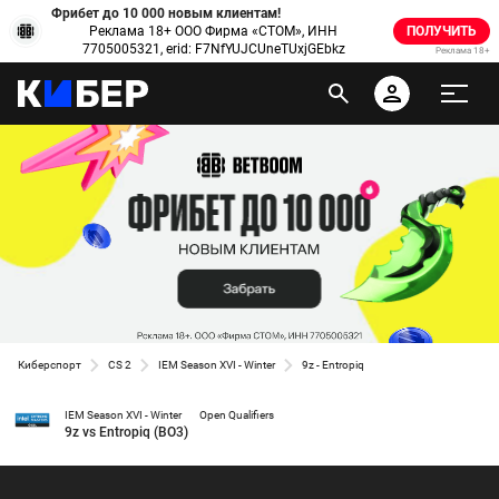
Фрибет до 10 000 новым клиентам!
Реклама 18+ ООО Фирма «СТОМ», ИНН
ПОЛУЧИТЬ
7705005321, erid: F7NfYUJCUneTUxjGEbkz
Реклама 18+
Киберспорт
CS 2
IEM Season XVI - Winter
9z - Entropiq
IEM Season XVI - Winter
Open Qualifiers
9z vs Entropiq (BO3)