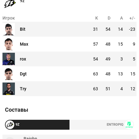
9z
Игрок
K
D
A
+/-
Bit
31
54
14
-23
Max
57
48
15
9
rox
54
49
3
5
Dgt
63
48
13
15
Try
63
51
4
12
Составы
9Z
ENTROPIQ
Rajohn