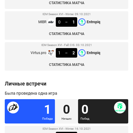
СТАТИСТИКА МАТЧА
IEM Season XVI - Winter. 09.10.2021
0
–
1
MIBR
Entropiq
СТАТИСТИКА МАТЧА
IEM Season XVI - Fall: CIS. 03.10.2021
1
–
2
Virtus.pro
Entropiq
СТАТИСТИКА МАТЧА
Личные встречи
Была проведена одна игра
1
0
0
Победа
Ничьих
Побед
IEM Season XVI - Winter. 16.10.2021