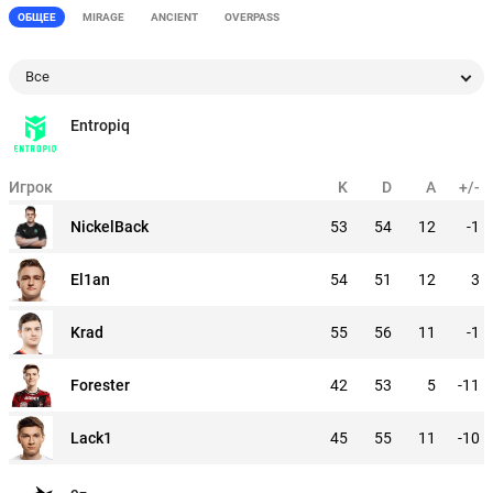
ОБЩЕЕ
MIRAGE
ANCIENT
OVERPASS
Все
Entropiq
Игрок
K
D
A
+/-
NickelBack
53
54
12
-1
El1an
54
51
12
3
Krad
55
56
11
-1
Forester
42
53
5
-11
Lack1
45
55
11
-10