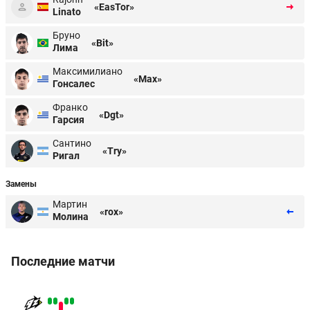
«EasTor»
Linato
Бруно
«Bit»
Лима
Максимилиано
«Max»
Гонсалес
Франко
«Dgt»
Гарсия
Сантино
«Try»
Ригал
Замены
Мартин
«rox»
Молина
Последние матчи