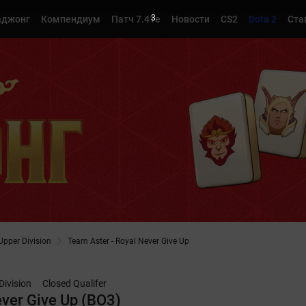
1
джонг
Компендиум
Патч 7.41e
Новости
CS2
Dota 2
Ста
Upper Division
Team Aster - Royal Never Give Up
Division
Closed Qualifer
ver Give Up (BO3)