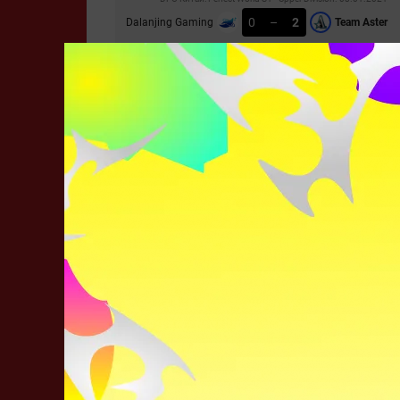
0
–
2
Dalanjing Gaming
Team Aster
СТАТИСТИКА МАТЧА
Huya Winter Invitational. 27.12.2020
3
–
2
Royal Never Give Up
Team Aster
СТАТИСТИКА МАТЧА
Huya Winter Invitational. 26.12.2020
2
–
0
Team Aster
Neon
СТАТИСТИКА МАТЧА
Huya Winter Invitational. 24.12.2020
2
–
1
Team Aster
CDEC Gamin
СТАТИСТИКА МАТЧА
Huya Winter Invitational. 23.12.2020
2
–
0
Team Aster
G2.IG