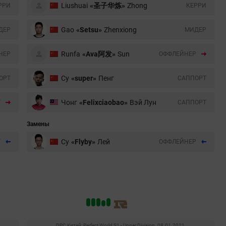
Liushuai
«圣子华炼»
Zhong
РРИ
КЕРРИ
Gao
«Setsu»
Zhenxiong
ДЕР
МИДЕР
Runfa
«Ava阿发»
Sun
НЕР
ОФФЛЕЙНЕР
Су
«super»
Пенг
ОРТ
CАППОРТ
Чонг
«Felixciaobao»
Вэй Лун
Т
CАППОРТ
Замены
Су
«Flyby»
Лей
Т
ОФФЛЕЙНЕР
DPC Китай: Perfect World S1 - Upper Division. 08.01.2021