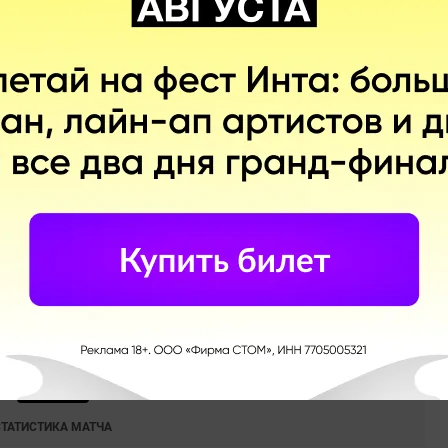
СТАТИСТИКА МАТЧА
1
16
Ничья
Побед
rfect World Tour 3 - Division 1. 03.07.2022
2
–
0
Team Aster
СТАТИСТИКА МАТЧА
rfect World Tour 2 - Division 1. 20.04.2022
0
–
2
Team Aster
СТАТИСТИКА МАТЧА