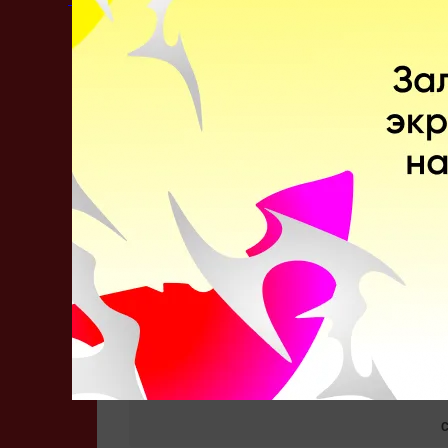
СТАТИСТИКА МАТЧА
Личные встречи
Последние
20
игр
16
Побед
DPC Китай 21/22: Pe
Royal Never Give Up
DPC Китай 21/22: Pe
Royal Never Give Up