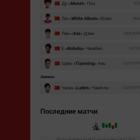
Ду
«Monet»
Пэн
КЕ
Лю
«White Album»
Юхао
МИ
Лин
«Xxs»
Дзин
ОФФЛЕЙ
Е
«Boboka»
Чжибяо
CАПП
Цзян
«Tianming»
Ань
CАППОР
Замены
Чжан
«LaNm»
Чжичэн
CАППОР
Последние матчи
DPC Китай: Perfect World S1 - Upper Division. 08.01.2021