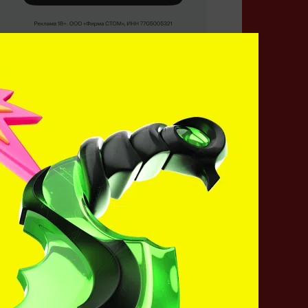
Кто победит?
OG
Tundra