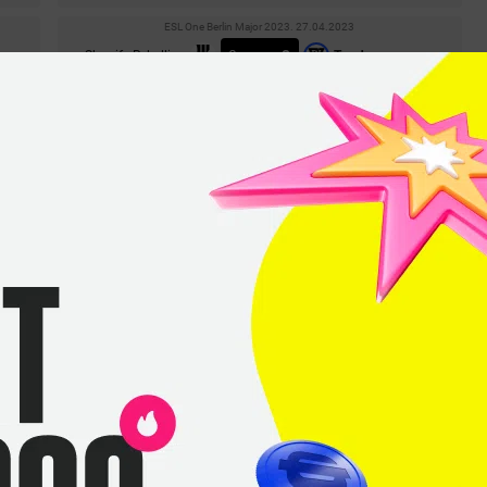
ESL One Berlin Major 2023. 27.04.2023
0
–
2
Shopify Rebellion
Tundra
СТАТИСТИКА МАТЧА
ESL One Berlin Major 2023. 26.04.2023
2
–
0
Tundra
G2.IG
СТАТИСТИКА МАТЧА
ESL One Berlin Major 2023. 26.04.2023
1
–
1
Team Spirit
Tundra
СТАТИСТИКА МАТЧА
DreamLeague Season 19. 22.04.2023
1
–
2
Tundra
Shopify Rebellion
СТАТИСТИКА МАТЧА