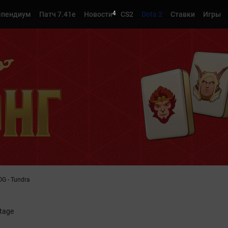
3
мпендиум
Патч 7.41e
Новости
CS2
Dota 2
Ставки
Игры
OG - Tundra
tage