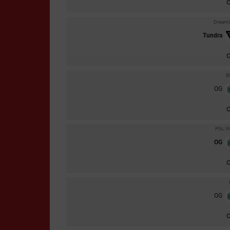
DreamL
Tundra
B
OG
PGL Wa
OG
OG