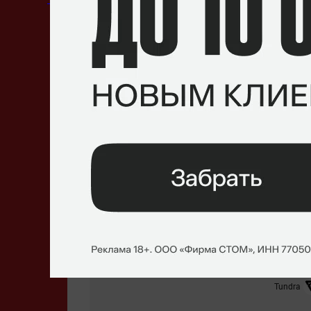
Личные встречи
Последние
20
игр
15
Побед
Tundra
PGL Wa
OG
Tundra