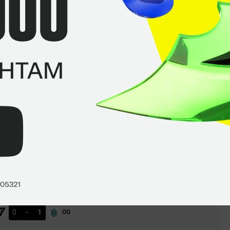
3
25
Ничьи
Побед
Blast Slam 7. 27.05.2026
0
–
1
OG
СТАТИСТИКА МАТЧА
llachia Season 7. 10.03.2026
1
–
2
Tundra
СТАТИСТИКА МАТЧА
Blast Slam 6. 05.02.2026
0
–
1
OG