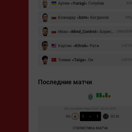
Артем
«Yuragi»
Голубев
КЕ
Божидар
«bzm»
Богданов
МИ
Иван
«Mind_Control»
Бориславов
ОФФЛЕЙ
Картик
«Kitrak»
Рати
CАПП
Томми
«Taiga»
Ли
CАПП
Последние матчи
ESL One Berlin Major 2023. 28.04.2023
1
–
1
OG
G2.IG
СТАТИСТИКА МАТЧА