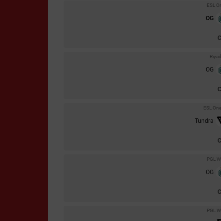
ESL O
OG
Riya
OG
ESL One
Tundra
PGL Wa
OG
PGL Wa