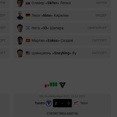
Оливер
«Skiter»
Лепко
РРИ
КЕРРИ
Леон
«Nine»
Кирилин
ДЕР
МИДЕР
Нета
«33»
Шапира
НЕР
ОФФЛЕЙНЕР
Мартин
«Saksa»
Саздов
ОРТ
CАППОРТ
Цзинцзюнь
«Sneyking»
Ву
ОРТ
CАППОРТ
ESL One Berlin Major 2023. 28.04.2023
2
–
0
Tundra
Talon
СТАТИСТИКА МАТЧА