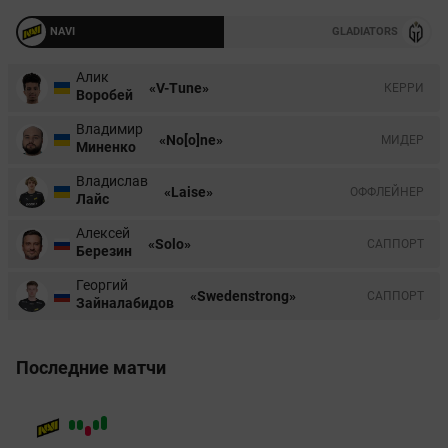
NAVI
GLADIATORS
Алик
«V-Tune»
КЕРРИ
Воробей
Владимир
«No[o]ne»
МИДЕР
Миненко
Владислав
«Laise»
ОФФЛЕЙНЕР
Лайс
Алексей
«Solo»
CАППОРТ
Березин
Георгий
«Swedenstrong»
CАППОРТ
Зайналабидов
Последние матчи