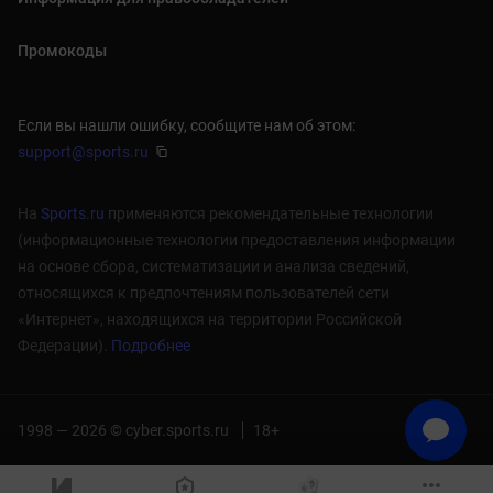
Промокоды
Если вы нашли ошибку, сообщите нам об этом:
support@sports.ru
На
Sports.ru
применяются рекомендательные технологии
(информационные технологии предоставления информации
на основе сбора, систематизации и анализа сведений,
относящихся к предпочтениям пользователей сети
«Интернет», находящихся на территории Российской
Федерации).
Подробнее
1998 — 2026 © cyber.sports.ru
18+