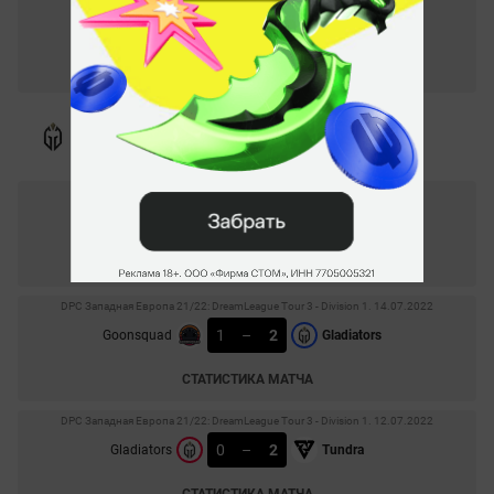
1
–
2
Rune Eaters
NAVI
СТАТИСТИКА МАТЧА
ESL One Malaysia 2022. 28.07.2022
0
–
2
Cybercats
Gladiators
СТАТИСТИКА МАТЧА
DPC Западная Европа 21/22: DreamLeague Tour 3 - Division 1. 14.07.2022
1
–
2
Goonsquad
Gladiators
СТАТИСТИКА МАТЧА
DPC Западная Европа 21/22: DreamLeague Tour 3 - Division 1. 12.07.2022
0
–
2
Gladiators
Tundra
СТАТИСТИКА МАТЧА