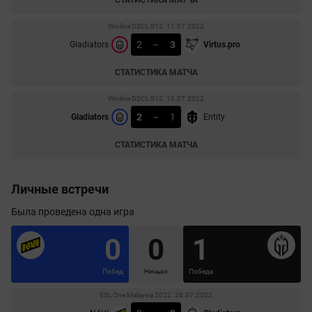
Winline D2CL S12. 11.07.2022
2
–
3
Gladiators
Virtus.pro
СТАТИСТИКА МАТЧА
Winline D2CL S12. 10.07.2022
2
–
1
Gladiators
Entity
СТАТИСТИКА МАТЧА
Личные встречи
Была проведена одна игра
0
0
1
Побед
Ничьих
Победа
ESL One Malaysia 2022. 28.07.2022