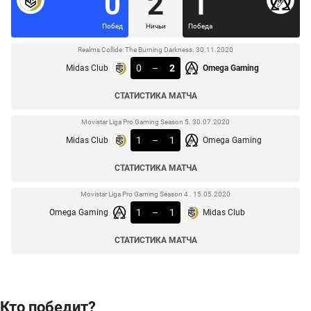
0
2
1
Побед
Ничьи
Победа
Realms Collide: The Burning Darkness. 30.11.2020
0
–
2
Midas Club
Omega Gaming
СТАТИСТИКА МАТЧА
Movistar Liga Pro Gaming Season 5. 30.07.2020
1
–
1
Midas Club
Omega Gaming
СТАТИСТИКА МАТЧА
Movistar Liga Pro Gaming Season 4 . 15.05.2020
1
–
1
Omega Gaming
Midas Club
СТАТИСТИКА МАТЧА
Кто победит?