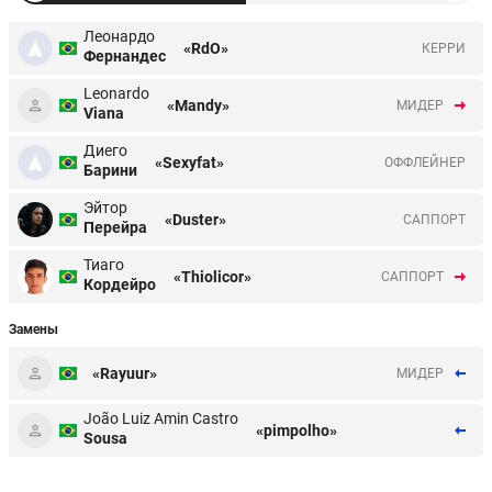
Леонардо
«RdO»
КЕРРИ
Фернандес
Leonardo
«Mandy»
МИДЕР
Viana
Диего
«Sexyfat»
ОФФЛЕЙНЕР
Барини
Эйтор
«Duster»
CАППОРТ
Перейра
Тиаго
«Thiolicor»
CАППОРТ
Кордейро
Замены
«Rayuur»
МИДЕР
João Luiz Amin Castro
«pimpolho»
Sousa