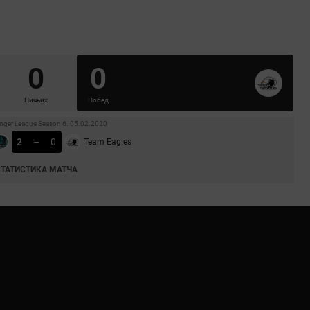
0
0
Ничьих
Побед
enger League Season 6. 05.02.2020
2
–
0
Team Eagles
СТАТИСТИКА МАТЧА