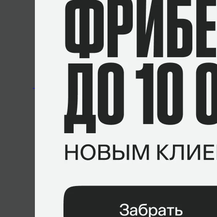
«zzy-»
«kamu»
«马桶哥»
«嘻嘻。»
«AAAAAAAAAAAAAAAAAAAAAA»
Последние матчи
Asia Challenger League Season 6. 04.02.2020
1
–
2
Immortal Gaming
Team Meteor
СТАТИСТИКА МАТЧА