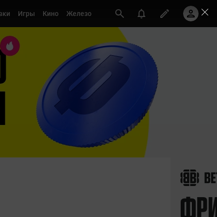
вки
Игры
Кино
Железо