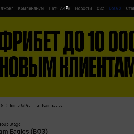
4
джонг
Компендиум
Патч 7.41e
Новости
CS2
Dota 2
Ста
 6
Immortal Gaming - Team Eagles
roup Stage
am Eagles (BO3)