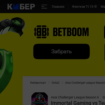
Главная
Фэнтези TI 15 🏵️
Ма
Киберспорт
Dota2
Asia Challenger League Season
Asia Challenger League Season 6
G
Immortal Gaming vs Te