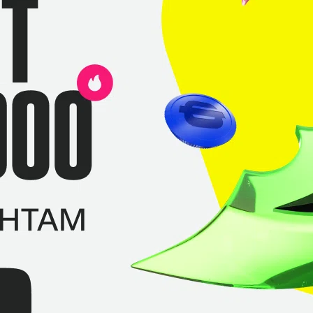
«Tical»
«kening»
«Shdo lover»
«HereTical»
«Bonethirst»
Asia Challenger League Season 6. 04.02.2020
0
–
2
Vampire Gaming
Team Eagles
СТАТИСТИКА МАТЧА