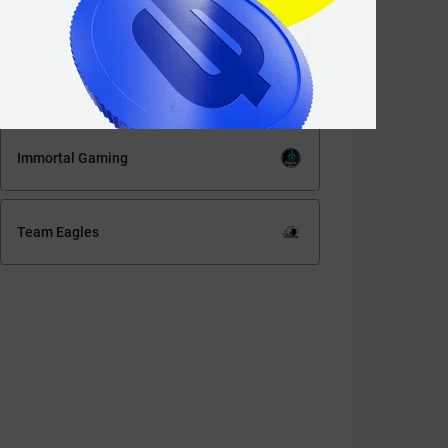
Кто победит?
Immortal Gaming
Team Eagles