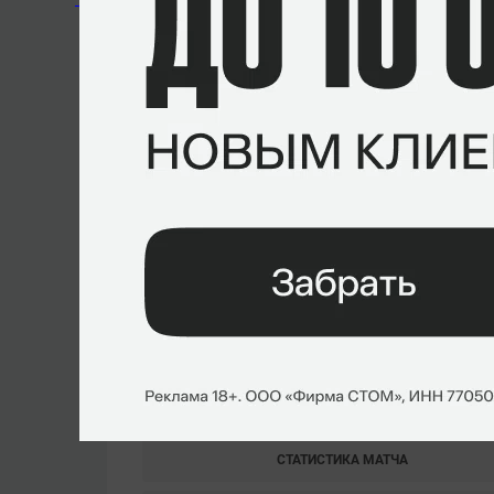
2
–
1
Red Canids
Os Carecas
СТАТИСТИКА МАТЧА
11 марта 2023 · Group Stage
00:38. Завершен
0
–
2
Meta Gaming
Paqueta
СТАТИСТИКА МАТЧА
20:24. Завершен
2
–
0
Windingo
100Tag
СТАТИСТИКА МАТЧА
11 марта 2023 · Group Stage
22:51. Завершен
0
–
0
Pain Gaming Academy
Fuscao 15
СТАТИСТИКА МАТЧА