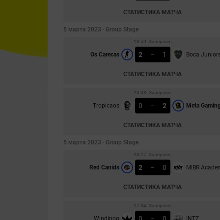
СТАТИСТИКА МАТЧА
5 марта 2023 · Group Stage
13:59. Завершен
2
–
1
Os Carecas
Boca Junior
СТАТИСТИКА МАТЧА
20:08. Завершен
0
–
2
Tropicaos
Meta Gamin
СТАТИСТИКА МАТЧА
5 марта 2023 · Group Stage
23:27. Завершен
2
–
0
Red Canids
MIBR Acade
СТАТИСТИКА МАТЧА
17:04. Завершен
0
–
0
Windingo
INTZ