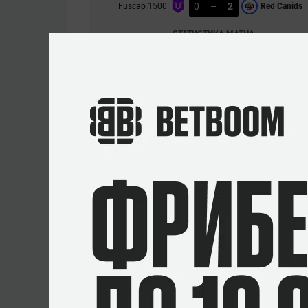
0
–
2
Fuscao 1500
Red Canids
СТАТИСТИКА МАТЧА
8 марта 2023 · Group Stage
22:58. Завершен
1
–
2
INTZ
Meta Gamin
СТАТИСТИКА МАТЧА
9 марта 2023 · Group Stage
21:15. Завершен
0
–
2
Hype
Boca Junior
СТАТИСТИКА МАТЧА
14:00. Завершен
0
–
2
Fuscao 1500
Desorganiza
СТАТИСТИКА МАТЧА
20:40. Завершен