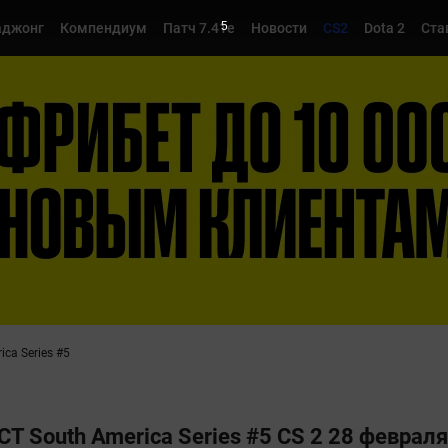
4
джонг
Компендиум
Патч 7.41e
Новости
CS2
Dota 2
Ста
ca Series #5
T South America Series #5 CS 2 28 февраля