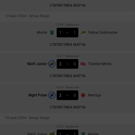
СТАТИСТИКА МАТЧА
13 мая 2024 · Group Stage
12:00. Завершен
1
–
1
Monte
Yellow Submarine
СТАТИСТИКА МАТЧА
14:27. Завершен
2
–
0
NAVI Junior
Twisted Minds
СТАТИСТИКА МАТЧА
16:40. Завершен
2
–
0
Night Pulse
Nemiga
СТАТИСТИКА МАТЧА
14 мая 2024 · Group Stage
12:02. Завершен
1
–
1
NAVI Junior
Monte