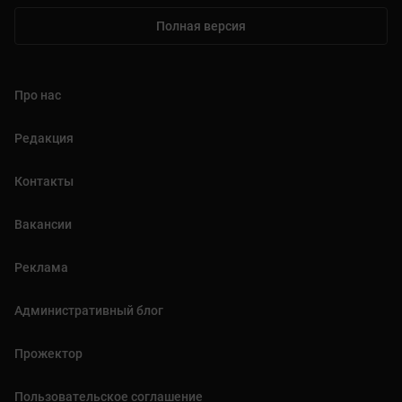
Полная версия
Про нас
Редакция
Контакты
Вакансии
Реклама
Административный блог
Прожектор
Пользовательское соглашение