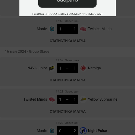
СТАТИСТИКА МАТЧА
16:50. Завершен
1
–
1
Monte
Twisted Minds
СТАТИСТИКА МАТЧА
16 мая 2024 · Group Stage
11:57. Завершен
1
–
1
NAVI Junior
Nemiga
СТАТИСТИКА МАТЧА
14:23. Завершен
1
–
1
Twisted Minds
Yellow Submarine
СТАТИСТИКА МАТЧА
17:20. Завершен
0
–
2
Monte
Night Pulse